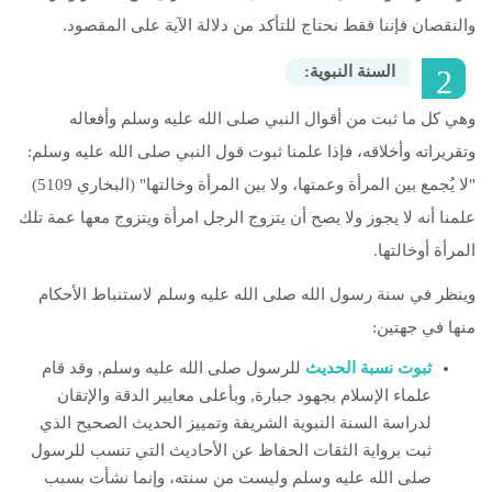
والنقصان فإننا فقط نحتاج للتأكد من دلالة الآية على المقصود.
‭‬السنة‭ ‬النبوية‭: ‬
وهي كل ما ثبت من أقوال النبي صلى الله عليه وسلم وأفعاله
وتقريراته وأخلاقه، فإذا علمنا ثبوت قول النبي صلى الله عليه وسلم:
"لا يُجمع بين المرأة وعمتها، ولا بين المرأة وخالتها" (البخاري 5109)
علمنا أنه لا يجوز ولا يصح أن يتزوج الرجل امرأة ويتزوج معها عمة تلك
المرأة أوخالتها.
وينظر في سنة رسول الله صلى الله عليه وسلم لاستنباط الأحكام
منها في جهتين:
ثبوت نسبة الحديث
للرسول صلى الله عليه وسلم, وقد قام
علماء الإسلام بجهود جبارة, وبأعلى معايير الدقة والإتقان
لدراسة السنة النبوية الشريفة وتمييز الحديث الصحيح الذي
ثبت برواية الثقات الحفاظ عن الأحاديث التي تنسب للرسول
صلى الله عليه وسلم وليست من سنته، وإنما نشأت بسبب