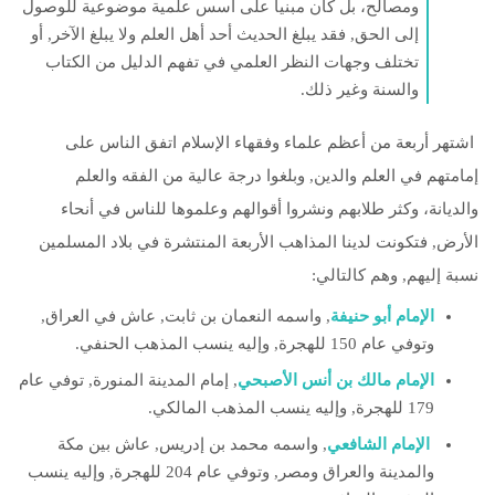
ومصالح، بل كان مبنيا على أسس علمية موضوعية للوصول
إلى الحق, فقد يبلغ الحديث أحد أهل العلم ولا يبلغ الآخر, أو
تختلف وجهات النظر العلمي في تفهم الدليل من الكتاب
والسنة وغير ذلك.
اشتهر أربعة من أعظم علماء وفقهاء الإسلام اتفق الناس على
إمامتهم في العلم والدين, وبلغوا درجة عالية من الفقه والعلم
والديانة، وكثر طلابهم ونشروا أقوالهم وعلموها للناس في أنحاء
الأرض, فتكونت لدينا المذاهب الأربعة المنتشرة في بلاد المسلمين
نسبة إليهم, وهم كالتالي:
الإمام أبو حنيفة
, واسمه النعمان بن ثابت, عاش في العراق,
وتوفي عام 150 للهجرة, وإليه ينسب المذهب الحنفي.
الإمام مالك بن أنس الأصبحي
, إمام المدينة المنورة, توفي عام
179 للهجرة, وإليه ينسب المذهب المالكي.
الإمام الشافعي
, واسمه محمد بن إدريس, عاش بين مكة
والمدينة والعراق ومصر, وتوفي عام 204 للهجرة, وإليه ينسب