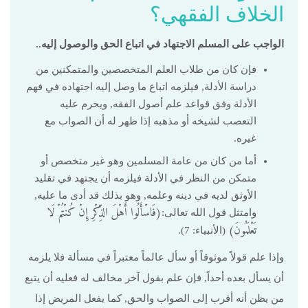
‬الخلاف‭ ‬الفقهي؟
الواجب على المسلم الاجتهاد في اتباع الحق والوصول إليه..
فإن كان من طلاب العلم المتخصصين والمتمكنين من
دراسة الأدلة, فيلزمه اتباع ما وصل إليه اجتهاده في فهم
الأدلة وفق قواعد علم أصول الفقه, ويحرم عليه
التعصب لشيخه أو مذهبه إذا ظهر له أن الصواب مع
غيره.
أما من كان من عامة المسلمين وهو غير متخصص أو
متمكن من النظر في الأدلة فيلزمه أن يجتهد في تقليد
الأوثق لديه في دينه وعلمه, وهو بذلك قد أدى ما عليه,
(فَاسْأَلُوا أَهْلَ الذِّكْرِ إِنْ كُنْتُمْ لَا
وامتثل قول الله تعالى:
تَعْلَمُونَ)
(الأنبياء: 7).
وإذا علم قولاً موثوقاً أو سأل عالماً معتبراً في مسألة فلا يلزمه
أن يسأل بعده أحداً, فإن علم بقول آخر مخالف له فعليه أن يتبع
من يظن أنه أقرب إلى الصواب والحق, كما يفعل المريض إذا