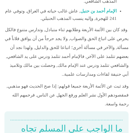
المذهب الشافعي.
الإمام أحمد بن حنبل
, عاش غالب حياته في العراق, وتوفي عام
241 للهجرة, وإليه ينسب المذهب الحنبلي.
وقد كان بين الأئمة الأربعة وطلابهم ثناء متبادل, وتدارس متنوع فالكل
يحرص على اتباع الحق والصواب, ولا يجد حرجاً من أن يوافق فلاناً في
مسألة, والآخر في مسألة أخرى؛ اتباعا للحق والدليل, ولهذا نجد أن
بعضهم تتلمذ على الآخر, فالإمام أحمد تتلمذ ودرس على يد الشافعي,
والشافعي تتلمذ ودرس عند الإمام مالك, وحصلت بين مالك وتلاميذ
أبي حنيفة لقاءات ومدارسات علمية..
وقد ثبت عن الأئمة الأربعة جميعا قولهم: إذا صح الحديث فهو مذهبي,
فمقصودهم الأول نشر العلم ورفع الجهل عن الناس, فرحمهم الله
رحمة واسعة.