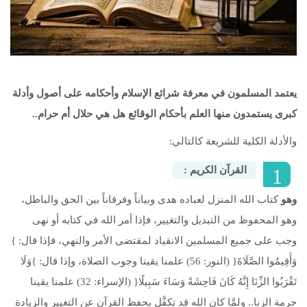
 Қазақ
 فارسی
 Русский
يعتمد المسلمون في معرفة شرائع الإسلام وأحكامه على أصول وأدلة
 Somali
كبرى يستمدون منها العلم بأحكام الوقائع هل هي حلال أم حرام..
 Kiswahili
والأدلة الكلية للشريعة كالتالي:
 Türkçe
‭‬القرآن‭ ‬الكريم‭: ‬
 اردو
وهو
كتاب الله المنزل لعباده هدى وبياناً وفرقاناً بين الحق والباطل،
وهو المحفوظ من التبديل والتغيير، فإذا أمر الله في كتابه أو نهى
 o'zbek
وجب على جميع المسلمين الانقياد لمقتضى الأمر والنهي، فإذا قال: }
 Yorùbá
وَأَقِيمُوا الصَّلَاةَ{ (النور: 56) علمنا يقينا وجوب الصلاة، وإذا قال: }وَلَا
تَقْرَبُوا الزِّنَا إِنَّهُ كَانَ فَاحِشَةً وَسَاءَ سَبِيلًا{ (الإسراء: 32) علمنا يقينا
حرمة الزنا.. ولمَّا كان الله قد تكفَّل بحفظ القرآن عن التغيير والزيادة