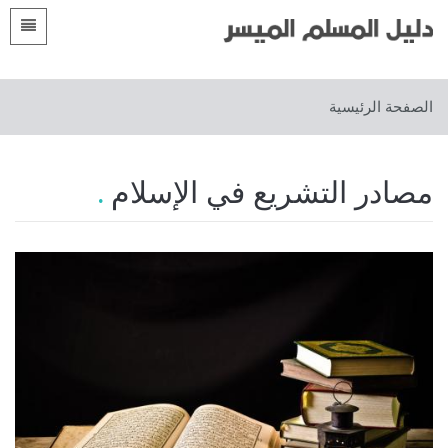
اللغات
الصفحة الرئيسية
الصفحة الرئيسية
 Shqip
مقدمات
 العربية
الأقسام
مصادر التشريع في الإسلام
 azərbaycan
 Bosanski
 简体中文
 English
 Français
 Hausa
 Bahasa Indonesia