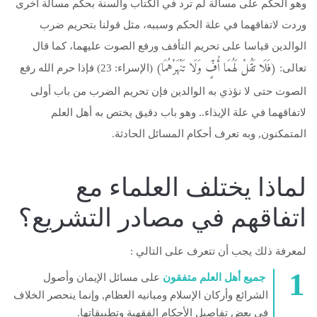
وهو الحكم على مسألة لم ترد في الكتاب والسنة بحكم مسألة أخرى
وردت لاتفاقهما في علة الحكم وسببه، مثل قولنا بتحريم ضرب
الوالدين قياسا على تحريم التأفف ورفع الصوت عليهما، كما قال
(فَلَا تَقُلْ لَهُمَا أُفٍّ وَلَا تَنْهَرْهُمَا)
تعالى:
(الإسراء: 23) فإذا حرم الله رفع
الصوت حتى لا نؤذي به الوالدين فإن تحريم الضرب من باب أولى
لاتفاقهما في علة الإيذاء.. وهو باب دقيق يختص به أهل العلم
المتمكنون, وبه تعرف أحكام المسائل الحادثة.
‬اتفاقهم‭ ‬في‭ ‬مصادر‭ ‬التشريع؟
لمعرفة ذلك يجب أن تتعرف على التالي :
جميع أهل العلم متفقون
على مسائل الإيمان وأصول
الشرائع وأركان الإسلام ومبانيه العظام, وإنما ينحصر الخلاف
في بعض تفاصيل الأحكام الفقهية وتطبيقاتها.