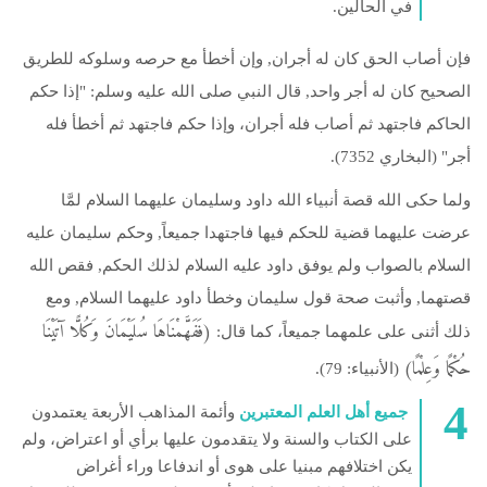
في الحالين.
فإن أصاب الحق كان له أجران, وإن أخطأ مع حرصه وسلوكه للطريق
الصحيح كان له أجر واحد, قال النبي صلى الله عليه وسلم: "إذا حكم
الحاكم فاجتهد ثم أصاب فله أجران، وإذا حكم فاجتهد ثم أخطأ فله
أجر" (البخاري 7352).
ولما حكى الله قصة أنبياء الله داود وسليمان عليهما السلام لمَّا
عرضت عليهما قضية للحكم فيها فاجتهدا جميعاً, وحكم سليمان عليه
السلام بالصواب ولم يوفق داود عليه السلام لذلك الحكم, فقص الله
قصتهما, وأثبت صحة قول سليمان وخطأ داود عليهما السلام, ومع
(فَفَهَّمْنَاهَا سُلَيْمَانَ وَكُلًّا آتَيْنَا
ذلك أثنى على علمهما جميعاً، كما قال:
حُكْمًا وَعِلْمًا)
(الأنبياء: 79).
جميع أهل العلم المعتبرين
وأئمة المذاهب الأربعة يعتمدون
على الكتاب والسنة ولا يتقدمون عليها برأي أو اعتراض، ولم
يكن اختلافهم مبنيا على هوى أو اندفاعا وراء أغراض