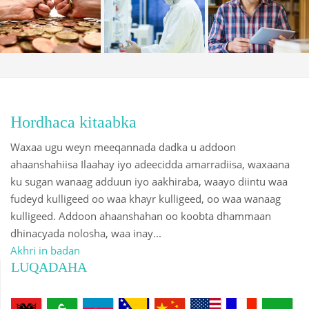
NOLOSHA
XAALKA
MUSLIMIINTA
QAARKOOD
Hordhaca kitaabka
Waxaa ugu weyn meeqannada dadka u addoon
ahaanshahiisa Ilaahay iyo adeecidda amarradiisa, waxaana
ku sugan wanaag adduun iyo aakhiraba, waayo diintu waa
fudeyd kulligeed oo waa khayr kulligeed, oo waa wanaag
kulligeed. Addoon ahaanshahan oo koobta dhammaan
dhinacyada nolosha, waa inay...
Akhri in badan
LUQADAHA