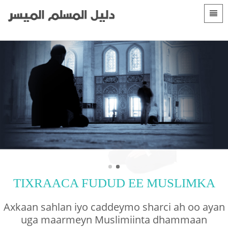
Luqadaha
Bogga hore
 Shqip
Hordhacyo
Salaadda Muslimka
 العربية
الأقسام
 azərbaycan
 Bosanski
 简体中文
 English
TIXRAACA FUDUD EE MUSLIMKA
 Français
Axkaan sahlan iyo caddeymo sharci ah oo ayan
 Hausa
uga maarmeyn Muslimiinta dhammaan
 Bahasa Indonesia