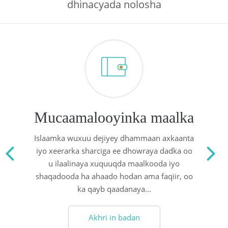
dhinacyada nolosha
 Қазақ
 فارسی
 Русский
 Somali
 Kiswahili
Mucaamalooyinka maalka
 Türkçe
Islaamka wuxuu dejiyey dhammaan axkaanta
 اردو
iyo xeerarka sharciga ee dhowraya dadka oo
u ilaalinaya xuquuqda maalkooda iyo
 o'zbek
shaqadooda ha ahaado hodan ama faqiir, oo
ka qayb qaadanaya...
 Yorùbá
Akhri in badan