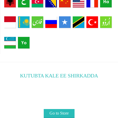
Shqip
العربية
azərbaycan
Bosanski
简体
English
Français
Hausa
中文
فارسی
Bahasa
Қазақ
Русский
Somali
Kiswahili
Türkçe
اردو
Indonesia
o'zbek
Yorùbá
KUTUBTA KALE EE SHIRKADDA
Tixraacyo uu u baahan yahay muslimka. ..
Gal dukaankan oo ka faa'ideydso waxa ku jira lacag
la'aan
Go to Store