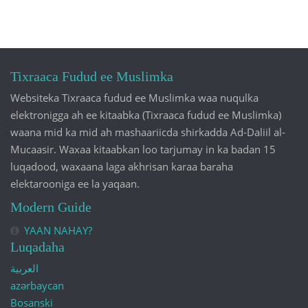
Tixraaca Fudud ee Muslimka
Websiteka Tixraaca fudud ee Muslimka waa nuqulka
elektronigga ah ee kitaabka (Tixraaca fudud ee Muslimka)
waana mid ka mid ah mashaariicda shirkadda Ad-Daliil al-
Mucaasir. Waxaa kitaabkan loo tarjumay in ka badan 15
luqadood, waxaana laga akhrisan karaa baraha
elektarooniga ee la yaqaan.
Modern Guide
YAAN NAHAY?
Luqadaha
العربية
azərbaycan
Bosanski