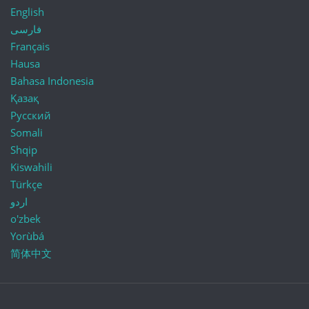
English
فارسی
Français
Hausa
Bahasa Indonesia
Қазақ
Русский
Somali
Shqip
Kiswahili
Türkçe
اردو
o'zbek
Yorùbá
简体中文