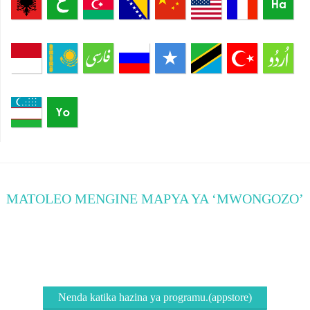
Shqip
العربية
azərbaycan
Bosanski
简体
English
Français
Hausa
中文
فارسی
Bahasa
Қазақ
Русский
Somali
Kiswahili
Türkçe
اردو
Indonesia
o'zbek
Yorùbá
MATOLEO MENGINE MAPYA YA ‘MWONGOZO’
Miongozo ya kisasa inayomhusu Muislam katika
Nyanja zote za maisha,
Nenda katika hazina ya programu.(appstore)
Nenda katika hazina ya programu.(appstore)