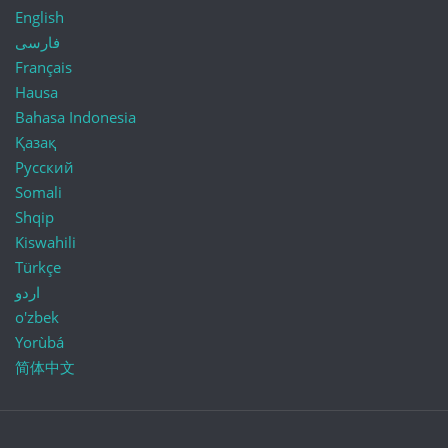
English
فارسی
Français
Hausa
Bahasa Indonesia
Қазақ
Русский
Somali
Shqip
Kiswahili
Türkçe
اردو
o'zbek
Yorùbá
简体中文