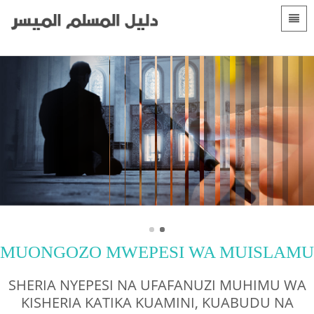
Languages
Mwanzo
 Shqip
Utangulizi
 العربية
الأقسام
 azərbaycan
 Bosanski
 简体中文
 English
MUONGOZO MWEPESI WA MUISLAMU
 Français
SHERIA NYEPESI NA UFAFANUZI MUHIMU WA
 Hausa
KISHERIA KATIKA KUAMINI, KUABUDU NA
 Bahasa Indonesia