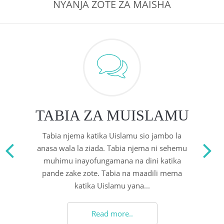
NYANJA ZOTE ZA MAISHA
 Қазақ
 فارسی
 Русский
 Somali
 Kiswahili
TABIA ZA MUISLAMU
 Türkçe
Tabia njema katika Uislamu sio jambo la
 اردو
anasa wala la ziada. Tabia njema ni sehemu
muhimu inayofungamana na dini katika
 o'zbek
pande zake zote. Tabia na maadili mema
katika Uislamu yana...
 Yorùbá
Read more..