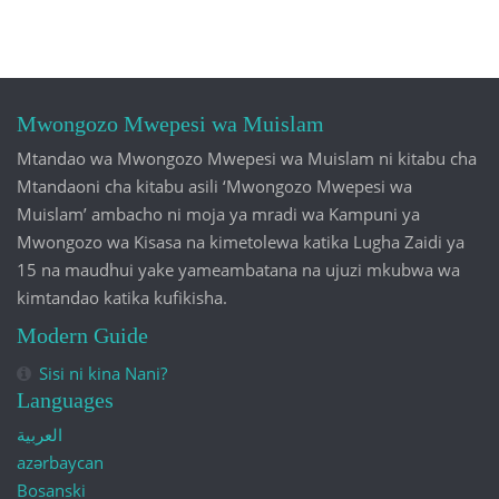
Mwongozo Mwepesi wa Muislam
Mtandao wa Mwongozo Mwepesi wa Muislam ni kitabu cha
Mtandaoni cha kitabu asili ‘Mwongozo Mwepesi wa
Muislam’ ambacho ni moja ya mradi wa Kampuni ya
Mwongozo wa Kisasa na kimetolewa katika Lugha Zaidi ya
15 na maudhui yake yameambatana na ujuzi mkubwa wa
kimtandao katika kufikisha.
Modern Guide
Sisi ni kina Nani?
Languages
العربية
azərbaycan
Bosanski