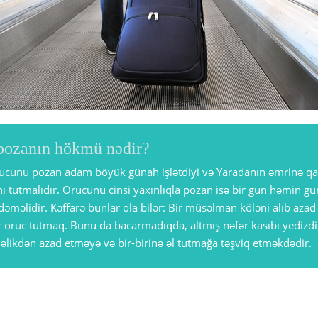
ozanın hökmü nədir?
rucunu pozan adam böyük günah işlətdiyi və Yaradanın əmrinə qar
 tutmalıdır. Orucunu cinsi yaxınlıqla pozan isə bir gün həmin gü
ödəməlidir. Kəffarə bunlar ola bilər: Bir müsəlman köləni alıb aza
r oruc tutmaq. Bunu da bacarmadıqda, altmış nəfər kasıbı yediz
ləlikdən azad etməyə və bir-birinə əl tutmağa təşviq etməkdədir.