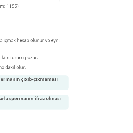
im: 1155).
və içmək hesab olunur və eyni
 kimi orucu pozur.
ə daxil olur.
 Spermanın çıxıb-çıxmaması
ərlə spermanın ifraz olması