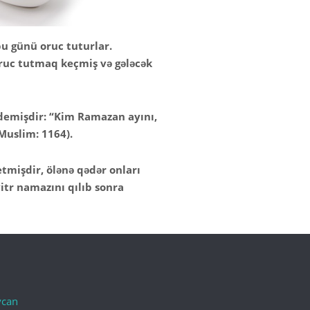
u günü oruc tuturlar.
uc tutmaq keçmiş və gələcək
emişdir: “Kim Ramazan ayını,
(Muslim: 1164).
tmişdir, ölənə qədər onları
tr namazını qılıb sonra
ycan