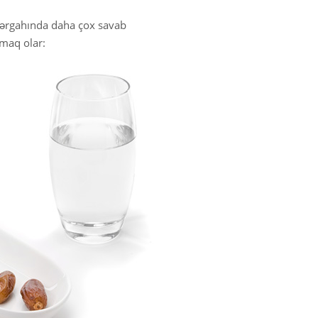
h dərgahında daha çox savab
maq olar: