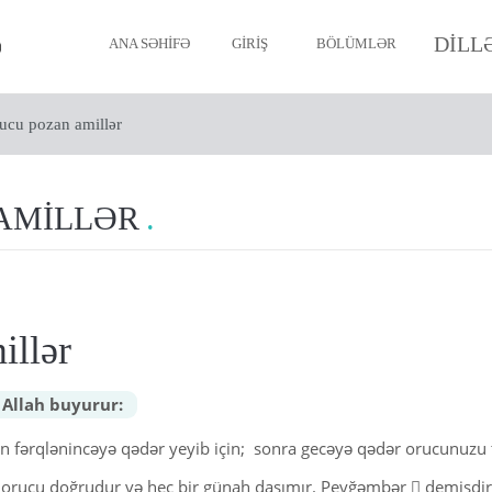
DILL
ANA SƏHIFƏ
GIRIŞ
BÖLÜMLƏR
ucu pozan amillər
Müsəlmanın imanı
Müsəlmanın təmizliyi (Təhar
AMILLƏR
Namaz
Oruc
Zəkat
illər
Həcc
 Allah buyurur:
Ölüm və cənazə
an fərqlənincəyə qədər yeyib için; sonra gecəyə qədər orucunuzu 
Müsəlmanın əxlaqı
 orucu doğrudur və heç bir günah daşımır. Peyğəmbər  demişdir