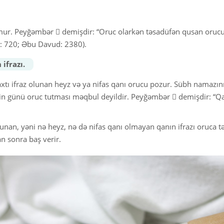
mur. Peyğəmbər  demişdir: “Oruc olarkən təsadüfən qusan oruc
zi: 720; Əbu Davud: 2380).
 ifrazı.
xtı ifraz olunan heyz və ya nifas qanı orucu pozur. Sübh namazın
n günü oruc tutması məqbul deyildir. Peyğəmbər  demişdir: “Q
olunan, yəni nə heyz, nə də nifas qanı olmayan qanın ifrazı oruca 
n sonra baş verir.