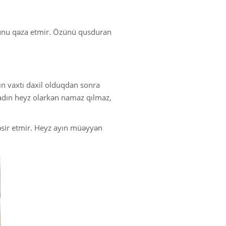
unu qəza etmir. Özünü qusduran
ın vaxtı daxil olduqdan sonra
adın heyz olarkən namaz qılmaz,
təsir etmir. Heyz ayın müəyyən