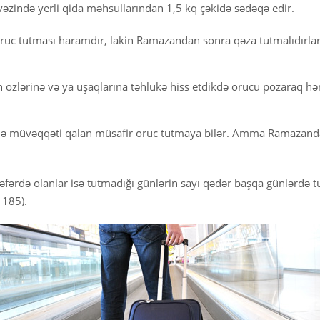
vəzində yerli qida məhsullarından 1,5 kq çəkidə sədəqə edir.
 oruc tutması haramdır, lakin Ramazandan sonra qəza tutmalıdırlar
özlərinə və ya uşaqlarına təhlükə hiss etdikdə orucu pozaraq hə
rdə müvəqqəti qalan müsafir oruc tutmaya bilər. Amma Ramazand
fərdə olanlar isə tutmadığı günlərin sayı qədər başqa günlərdə tut
 185).