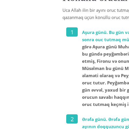
Uca Allah ilin bir ayını oruc tutm
qazanmaq üçün könüllü oruc tutma
Aşura günü. Bu gün və
sonra ouc tutmaq mü
görə Aşura günü Muhə
bu gündə peyğəmbəri 
etmiş, Fironu və onu
Müsəlman bu günü Mus
əlaməti olaraq və P
oruc tutur. Peyğəmbər
gün əvvəl, yaxud bir 
orucun savabı haqqın
oruc tutmaq keçmiş il
Ərəfa günü. Ərəfa gün
ayının doqquzuncu g