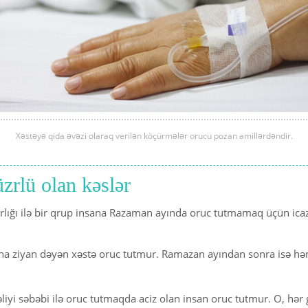
Xəstəyə qida əvəzi olaraq verilən köçürmələr orucu pozan amillərdəndir.
rlü olan kəslər
rlığı ilə bir qrup insana Razaman ayında oruc tutmamaq üçün ica
na ziyan dəyən xəstə oruc tutmur. Ramazan ayından sonra isə həm
əliyi səbəbi ilə oruc tutmaqda aciz olan insan oruc tutmur. O, hər