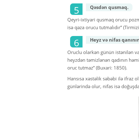
Qəsdən qusmaq.
Qeyri-ixtiyari qusmaq orucu poz
isə qəza orucu tutmalıdır” (Tirmi
Heyz və nifas qanının
Oruclu olarkən günün istənilən va
heyzdən təmizlənən qadının həmi
oruc tutmaz” (Buxari: 1850).
Hansısa xəstəlik səbəbi ilə ifraz 
günlərində olur, nifas isə doğuşda