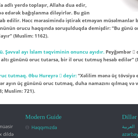
 adlı yerdə toplaşır, Allaha dua edir,
ə edərək bağışlanma diləyirlər. Bu gün
sab edilir. Həcc mərasimində iştirak etməyən müsəlmanlar b
nünün orucu haqqında soruşulduqda demişdir: “Bu günü or
layır” (Muslim: 1162).
nü. Şəvval ayı İslam təqviminin onuncu ayıdır.
Peyğəmbər  d
 altı gününü oruc tutarsa, bir il oruc tutmuş hesab edilər” 
ruc tutmaq. Əbu Hureyrə  deyir:
“Xəlilim mənə üç tövsiyə e
Hər ayın üç gününü oruc tutmaq, duha namazını qılmaq və vi
; Muslim: 721).
Modern Guide
Dillər
müasir
العربية
Haqqımızda
x dildə
azərba