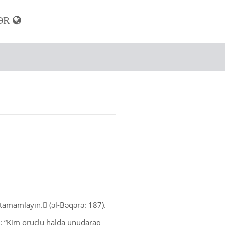
ƏR
ət)
tamamlayın. (əl-Bəqərə: 187).
: “Kim oruclu halda unudaraq