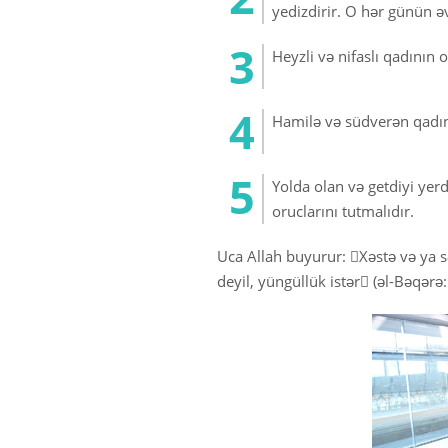
yedizdirir. O hər günün ə
Heyzli və nifaslı qadının
Hamilə və südverən qadın 
Yolda olan və getdiyi ye
oruclarını tutmalıdır.
Uca Allah buyurur: Xəstə və ya sə
deyil, yüngüllük istər (əl-Bəqərə: