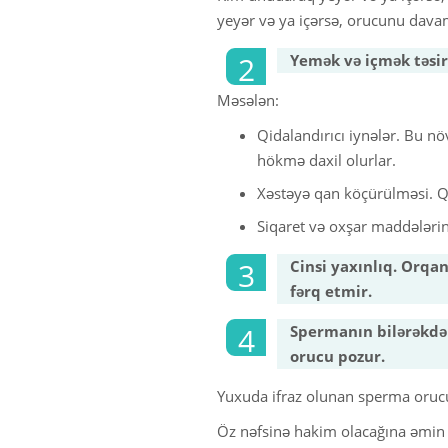
yeyər və ya içərsə, orucunu davam
Yemək və içmək təsir
Məsələn:
Qidalandırıcı iynələr. Bu n
hökmə daxil olurlar.
Xəstəyə qan köçürülməsi. Q
Siqaret və oxşar maddələrin 
Cinsi yaxınlıq. Orqa
fərq etmir.
Spermanın bilərəkdən
orucu pozur.
Yuxuda ifraz olunan sperma oru
Öz nəfsinə hakim olacağına əmin o