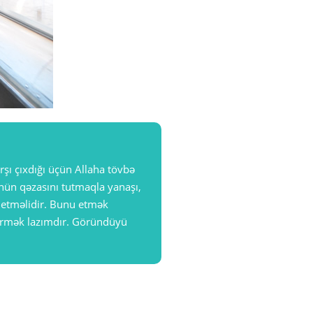
şı çıxdığı üçün Allaha tövbə
nün qəzasını tutmaqla yanaşı,
d etməlidir. Bunu etmək
dirmək lazımdır. Göründüyü