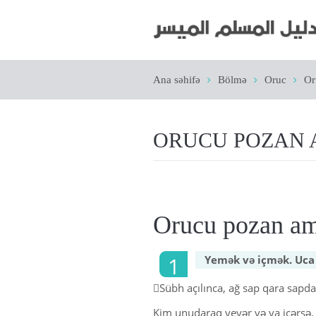
Ana səhifə
Bölmə
Oruc
Or
ORUCU POZAN 
Orucu pozan am
Yemək və içmək. Uca
Sübh açılınca, ağ sap qara sapd
Kim unudaraq yeyər və ya içərsə,