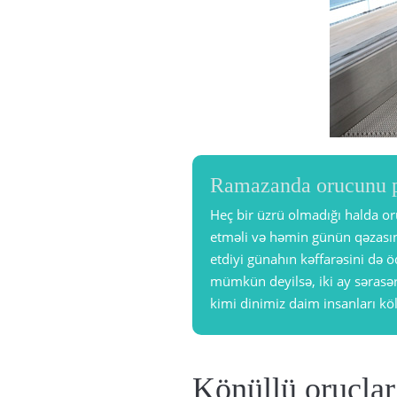
Ramazanda orucunu p
Heç bir üzrü olmadığı halda o
etməli və həmin günün qəzasını
etdiyi günahın kəffarəsini də 
mümkün deyilsə, iki ay sərasə
kimi dinimiz daim insanları kö
Könüllü oruclar