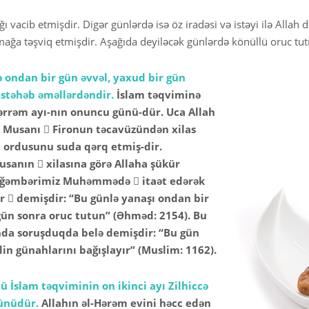
ağı vacib etmişdir. Digər günlərdə isə öz iradəsi və istəyi ilə Alla
ğa təşviq etmişdir. Aşağıda deyiləcək günlərdə könüllü oruc tut
 ondan bir gün əvvəl, yaxud bir gün
stəhəb əməllərdəndir.
İslam təqviminə
rrəm ayı-nın onuncu günü-dür. Uca Allah
Musanı  Fironun təcavüzündən xilas
n ordusunu suda qərq etmiş-dir.
anın  xilasına görə Allaha şükür
eyğəmbərimiz Muhəmmədə  itaət edərək
  demişdir: “Bu günlə yanaşı ondan bir
gün sonra oruc tutun” (Əhməd: 2154). Bu
da soruşduqda belə demişdir: “Bu gün
in günahlarını bağışlayır” (Muslim: 1162).
ü İslam təqviminin on ikinci ayı Zilhiccə
ünüdür.
Allahın əl-Hərəm evini həcc edən