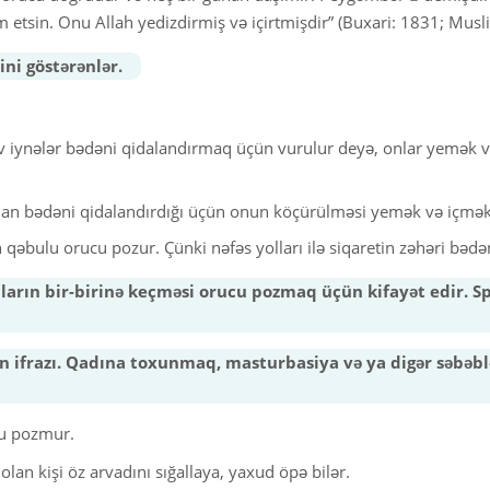
Maliyyə əməliyyatları
 etsin. Onu Allah yedizdirmiş və içirtmişdir” (Buxari: 1831; Musl
Qidalar
ini göstərənlər.
Müsəlman ailəsi
öv iynələr bədəni qidalandırmaq üçün vurulur deyə, onlar yemək 
Dua və zikrlər
Müsəlmanın libası
an bədəni qidalandırdığı üçün onun köçürülməsi yemək və içmək
qəbulu orucu pozur. Çünki nəfəs yolları ilə siqaretin zəhəri bədən
nların bir-birinə keçməsi orucu pozmaq üçün kifayət edir.
 ifrazı. Qadına toxunmaq, masturbasiya və ya digər səbəbl
cu pozmur.
lan kişi öz arvadını sığallaya, yaxud öpə bilər.