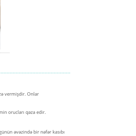
zə vermişdir. Onlar
in orucları qəza edir.
 günün əvəzində bir nəfər kasıbı