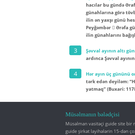
hacılar bu gündə Ərafa
günahlarına görə tövb
ilin ən yaxşı günü he
Peyğəmbər  Ərəfa gü
ilin günahlarını bağış
Şəvval ayının altı gü
ardınca Şəvval ayının
Hər ayın üç gününü o
tərk edən deyiləm: “
yatmaq” (Buxari: 1178
Müsəlmanın bələdçisi
Müsəlman vasitəçi guide site bir 
guide şirkət layihələrin 15-dən ço