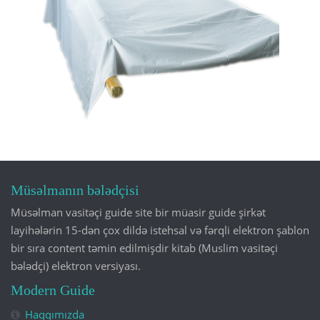
Müsəlmanın bələdçisi
Müsəlman vasitəçi guide site bir müasir guide şirkət
layihələrin 15-dən çox dildə istehsal və fərqli elektron şablon
bir sıra content təmin edilmişdir kitab (Muslim vasitəçi
bələdçi) elektron versiyası.
Modern Guide
Haqqımızda