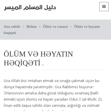
Dillər
Ana səhifə
Ana səhifə
Bölmə
Ölüm və cənazə
Ölüm və həyatın
 Shqip
Giriş
həqiqəti
 العربية
الأقسام
 azərbaycan
ÖLÜM VƏ HƏYATIN
 Bosanski
HƏQIQƏTI
 简体中文
 English
Uca Allah bizi imtahan etmək və sınağa çəkmək üçün bu
dünya həyatında yaratmışdır. Uca Rəbbimiz buyurur:
 Français
Hansınızın əməlcə daha gözəl olduğunu sınamaq (bəlli
etmək) üçün ölümü və həyatı yaradan Odur. (əl-Mulk: 2).
 Hausa
İman edib təqva sahibi olan cənnətə, azğınlığı və zülməti
 Bahasa Indonesia