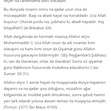
seçən isə cəhənnəmə daxil olacaqdır.
Bu dünyada insanın ömrü nə qədər uzun olsa da
 Қазақ
müvəqqətidir. Baqi və əbədi həyat isə Axirətdədir. Uca Allah
 فارسی
buyurur: Axirət yurdu isə, şübhəsiz ki, əbədi həyatdır. Kaş
biləydilər! (əl-Ənkəbut: 64).
 Русский
Allah dərgahında ən hörmətli məxluq Allahın elçisi
 Somali
Muhamməddir . Uca Allah onun da adi insanlar kimi
öləcəyini və hamı kimi onun da Qiyamət günü Allahın
 Kiswahili
hüzuruna gələcəyini bildirmişdir: (Ey Peyğəmbər!) Şübhəsiz
ki, sən də öləcəksən, onlar da öləcəklər! Sonra siz qiyamət
 Türkçe
günü Rəbbinizin hüzurunda mübahisə edəcəksiniz. (əz-
 اردو
Zumər: 30-31).
Allahın elçisi  axirət həyatı ilə müqayisədə dünya həyatının
 o'zbek
dəyərini və nə qədər qısa olduğunu, müsafirin ağac
 Yorùbá
kölgəsində az müddət yatıb dincəlməsi, sonra qalxıb həmin
yeri tərk edərək yoluna davam etməsi ilə müqayisə etmişdir.
(Tirmizi: 2377; İbn Macə: 4109).