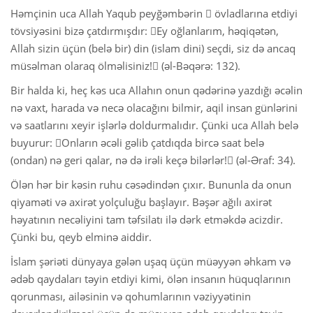
Həmçinin uca Allah Yaqub peyğəmbərin  övladlarına etdiyi
tövsiyəsini bizə çatdırmışdır: Ey oğlanlarım, həqiqətən,
Allah sizin üçün (belə bir) din (islam dini) seçdi, siz də ancaq
müsəlman olaraq ölməlisiniz! (əl-Bəqərə: 132).
Bir halda ki, heç kəs uca Allahın onun qədərinə yazdığı əcəlin
nə vaxt, harada və necə olacağını bilmir, aqil insan günlərini
və saatlarını xeyir işlərlə doldurmalıdır. Çünki uca Allah belə
buyurur: Onların əcəli gəlib çatdıqda bircə saat belə
(ondan) nə geri qalar, nə də irəli keçə bilərlər! (əl-Əraf: 34).
Ölən hər bir kəsin ruhu cəsədindən çıxır. Bununla da onun
qiyaməti və axirət yolçuluğu başlayır. Bəşər ağılı axirət
həyatının necəliyini tam təfsilatı ilə dərk etməkdə acizdir.
Çünki bu, qeyb elminə aiddir.
İslam şəriəti dünyaya gələn uşaq üçün müəyyən əhkam və
ədəb qaydaları təyin etdiyi kimi, ölən insanın hüquqlarının
qorunması, ailəsinin və qohumlarının vəziyyətinin