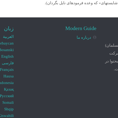
شايسته‏اى» كه وعده فرموده‏اى نايل بگردان).
Modern Guide
زبان
العربية
درباره ما
ərbaycan
مسلمان)
Bosanski
شرکت
English
ه محتوا در
فارسی
ت.
Français
Hausa
ndonesia
Қазақ
Русский
Somali
Shqip
iswahili