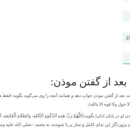
ةُ.
بعد از گفتن موذن:
 از گفتن موذن جواب دهد و همانند آنچه را وی می‌گوید بگوید: فقط هنگامی ک
(لا حول ولا قوه الا بالله).
ن] بگوید:(اَللَّهُمَّ رَبَّ هَذِهِ اَلدَّعْوَةِ اَلتَّامَّةِ، وَالصَّلَاةِ اَلْقَائِمَةِ، آتِ مُحَم
= بار الها! اى پروردگارِ اين نداى كامل و نماز بر پا شونده، به محمد –صلى الله ع