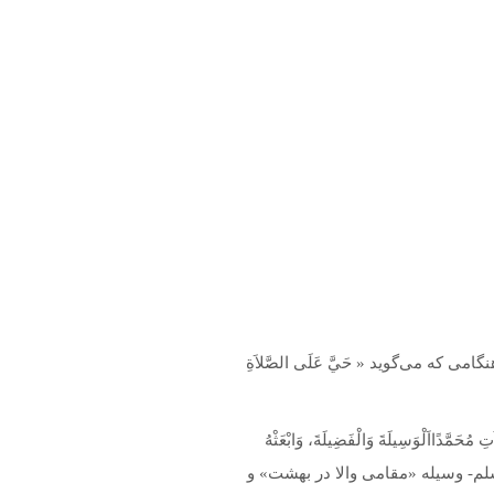
ه می‌گوید « حَيَّ عَلَى الصَّلاَةِ
َّدًااَلْوَسِيلَةَ وَالْفَضِيلَةَ، وَابْعَثْهُ
ليه وسلم- وسيله «مقامى والا در بهشت» و