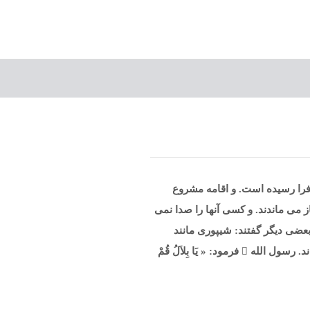
ز فرا رسیده است. و اقامه مشروع
 مى ماندند. و کسی آنها را صدا نمی
بعضى ديگر گفتند: شيپورى مانند
شيپور يهود، به صدا درآوريم. اما عمر  فرمود: بهتر است وقت نماز، كسى را بفرستيم تا مردم را به نماز فرا خواند. رسول ‏الله  فرمود: « يَا بِلاَلُ قُمْ