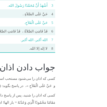
3
أَشْهَدُ أَنَّ مُحَمَّدًا رَسُولَ الله.
4
حَيَّ عَلَى الصَّلاَةِ .
5
حَيَّ عَلَى الْفَلاَحِ.
6
قَدْ قَامَتِ الصَّلاَةُ ، قَدْ قَامَتِ الصَّلاَ
7
الله أکبر، الله أکبر.
8
لا إله إلا الله.
جواب دادن اذان 
کسی که اذان را می‌شنود مستحب است بعد
و حَيَّ عَلَى الْفَلاَحِ »، در پاسخ بگوید: 
کسی که اذان را شنید، پس از پاسخ دادن [و در پایان اذا
مَقَامًا مَحْمُودًا اَلَّذِي وَعَدْتَهُ 