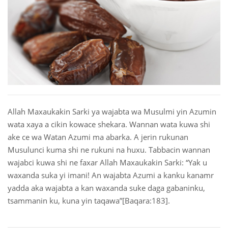
 Қазақ
 فارسی
 Русский
 Somali
 Kiswahili
Allah Maxaukakin Sarki ya wajabta wa Musulmi yin Azumin
wata xaya a cikin kowace shekara. Wannan wata kuwa shi
 Türkçe
ake ce wa Watan Azumi ma abarka. A jerin rukunan
 اردو
Musulunci kuma shi ne rukuni na huxu. Tabbacin wannan
wajabci kuwa shi ne faxar Allah Maxaukakin Sarki: “Yak u
 o'zbek
waxanda suka yi imani! An wajabta Azumi a kanku kanamr
yadda aka wajabta a kan waxanda suke daga gabaninku,
 Yorùbá
tsammanin ku, kuna yin taqawa”[Baqara:183].