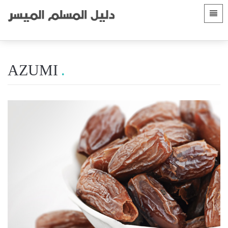
Languages
الصفحة الرئيسية
 Shqip
Gabatarwa
AZUMI
 العربية
Yankuna
 azərbaycan
 Bosanski
 简体中文
 English
 Français
 Hausa
 Bahasa Indonesia