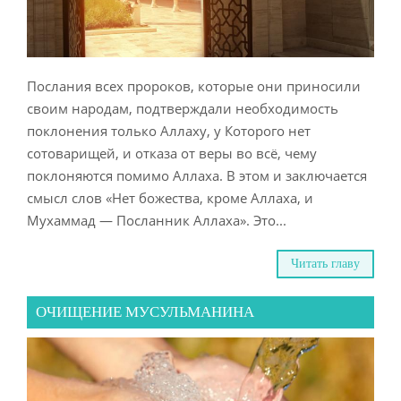
 Bahasa Indonesia
 Қазақ
Послания всех пророков, которые они приносили
 فارسی
своим народам, подтверждали необходимость
 Русский
поклонения только Аллаху, у Которого нет
сотоварищей, и отказа от веры во всё, чему
 Somali
поклоняются помимо Аллаха. В этом и заключается
смысл слов «Нет божества, кроме Аллаха, и
 Kiswahili
Мухаммад — Посланник Аллаха». Это...
 Türkçe
Читать главу
 اردو
 o'zbek
ОЧИЩЕНИЕ МУСУЛЬМАНИНА
 Yorùbá