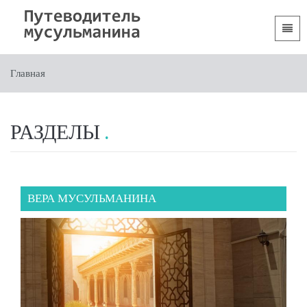
Языки
Главная
Главная
 Shqip
Вступительная часть
 العربية
Разделы
РАЗДЕЛЫ
 azərbaycan
 Bosanski
ВЕРА МУСУЛЬМАНИНА
 简体中文
 English
 Français
 Hausa