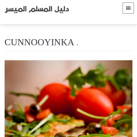
Luqadaha
Bogga hore
 Shqip
Hordhacyo
CUNNOOYINKA
 العربية
الأقسام
 azərbaycan
 Bosanski
 简体中文
 English
 Français
 Hausa
 Bahasa Indonesia