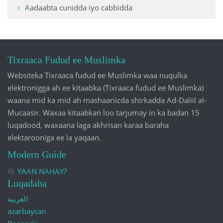
Aadaabta cunidda iyo cabbidda
Tixraaca Fudud ee Muslimka
Websiteka Tixraaca fudud ee Muslimka waa nuqulka
elektronigga ah ee kitaabka (Tixraaca fudud ee Muslimka)
waana mid ka mid ah mashaariicda shirkadda Ad-Daliil al-
Mucaasir. Waxaa kitaabkan loo tarjumay in ka badan 15
luqadood, waxaana laga akhrisan karaa baraha
elektarooniga ee la yaqaan.
Modern Guide
YAAN NAHAY?
Luqadaha
العربية
azərbaycan