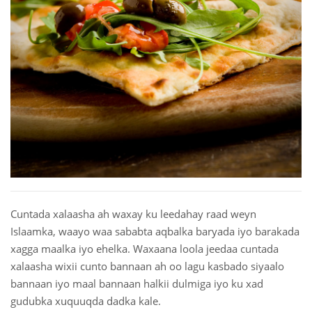
 Қазақ
 فارسی
 Русский
 Somali
 Kiswahili
 Türkçe
 اردو
Cuntada xalaasha ah waxay ku leedahay raad weyn
Islaamka, waayo waa sababta aqbalka baryada iyo barakada
 o'zbek
xagga maalka iyo ehelka. Waxaana loola jeedaa cuntada
 Yorùbá
xalaasha wixii cunto bannaan ah oo lagu kasbado siyaalo
bannaan iyo maal bannaan halkii dulmiga iyo ku xad
gudubka xuquuqda dadka kale.