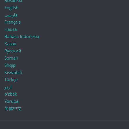
Bosanski
English
فارسی
Français
Hausa
Bahasa Indonesia
Қазақ
Русский
Somali
Shqip
Kiswahili
Türkçe
اردو
o'zbek
Yorùbá
简体中文