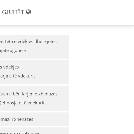
GJUHËT
slimanit
vërteta e vdekjes dhe e jetës
jatë agonisë
muslimanit
slimanit
s vdekjes
arja e të vdekurit
ush e bën larjen e xhenazes
efinosja e të vdekurit
xhenazja
mazi i xhenazes
limanit