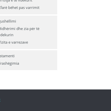
rrosja e të vdekurit
t financiare
farë bëhet pas varrimit
ushëllimi
limane
idhërimi dhe zia për të
hikri (përmendja 13 e Allahut)
vdekurin
izita e varrezave
stamenti
Trashëgimia
t