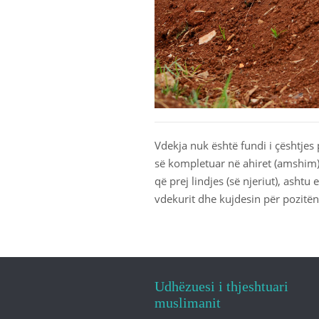
Vdekja nuk është fundi i çështjes p
së kompletuar në ahiret (amshim).
që prej lindjes (së njeriut), ashtu
vdekurit dhe kujdesin për pozitën 
Udhëzuesi i thjeshtuari
muslimanit