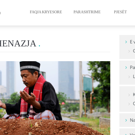
FAQJA KRYESORE
PARASHTRIME
PJESËT
Besimi i mu
HENAZJA
E 
G
Pastërtia e 
Namazi i mu
Pa
L
Agjërimi
Zekati
K
Haxhi
Q
Vdekja dhe 
Na
Morali i mus