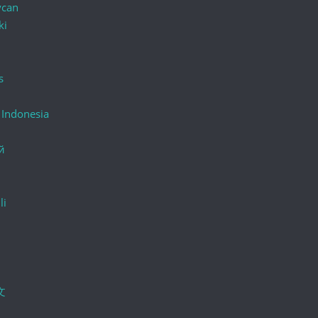
ycan
ki
s
 Indonesia
й
li
文