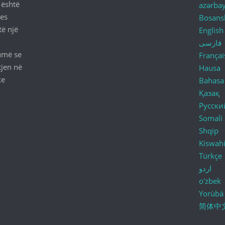
 është
azərba
ues
Bosans
të një
English
فارسی
umë se
Françai
tjen në
Hausa
ke
Bahasa
Қазақ
Русски
Somali
Shqip
Kiswahi
Türkçe
اردو
o'zbek
Yorùbá
简体中