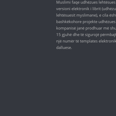
Muslimi faqe udhëzues lehtësues
versioni elektronik i librit (udhëz
lehtësuesit myslimane), e cila ësh
bashkëkohore projekte udhëzues
kompanisë janë prodhuar më sh
15 gjuhë dhe të sigurojë përmbaj
një numër të templates elektroni
dalluese.