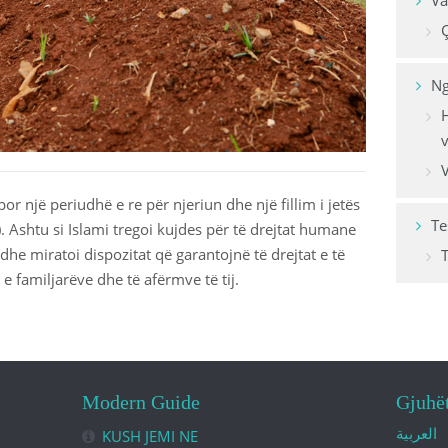
Va
Marrëdhënie
Ç
Ushqimi
Ng
Familja mus
H
Lutjet dhe d
V
Veshja
or një periudhë e re për njeriun dhe një fillim i jetës
Te
 Ashtu si Islami tregoi kujdes për të drejtat humane
 edhe miratoi dispozitat që garantojnë të drejtat e të
e familjarëve dhe të afërmve të tij.
Modern Guide
Gjuhë
العربية
KUSH JEMI NE