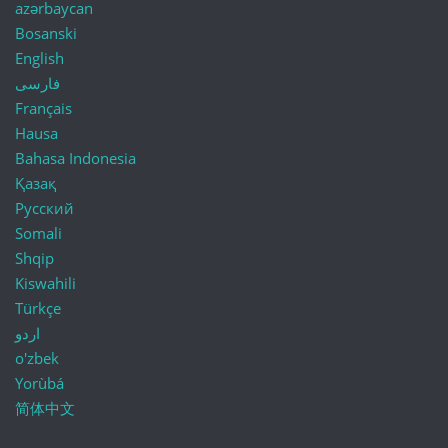
azərbaycan
Bosanski
English
فارسی
Français
Hausa
Bahasa Indonesia
Қазақ
Русский
Somali
Shqip
Kiswahili
Türkçe
اردو
o'zbek
Yorùbá
简体中文