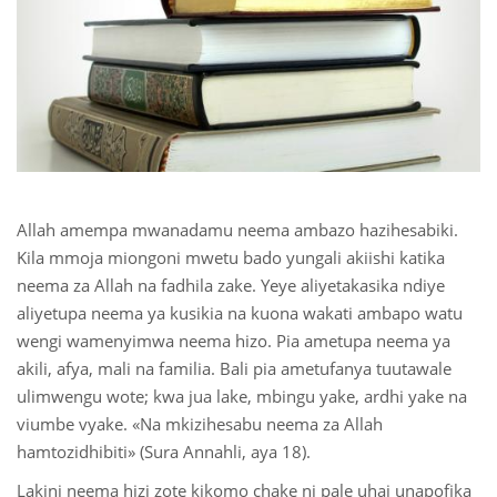
 Қазақ
 فارسی
 Русский
 Somali
Allah amempa mwanadamu neema ambazo hazihesabiki.
 Kiswahili
Kila mmoja miongoni mwetu bado yungali akiishi katika
 Türkçe
neema za Allah na fadhila zake. Yeye aliyetakasika ndiye
aliyetupa neema ya kusikia na kuona wakati ambapo watu
 اردو
wengi wamenyimwa neema hizo. Pia ametupa neema ya
akili, afya, mali na familia. Bali pia ametufanya tuutawale
 o'zbek
ulimwengu wote; kwa jua lake, mbingu yake, ardhi yake na
 Yorùbá
viumbe vyake. «Na mkizihesabu neema za Allah
hamtozidhibiti» (Sura Annahli, aya 18).
Lakini neema hizi zote kikomo chake ni pale uhai unapofika