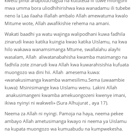
kwetu pindi anapotuchagua na kututeua ili tuwe miongoni
mwa umma bora uliodhihirishwa kwa wanadamu ili tubebe
neno la Laa ilaaha illallah ambalo Allah amewatuma kwalo
Mitume wote, Allah awafikishie rehema na amani.
Wakati baadhi ya watu wajinga walipodhani kuwa fadhila
zinarudi kwao katika kuingia kwao katika Uislamu, na kwa
hilo wakawa wanamsimanga Mtume, swallalahu alayhi
wasalam, Allah aliwatanabahisha kwamba masimango na
fadhila zote zinarudi kwa Allah kwa kuwarahisishia kufuata
muongozo wa dini hii. Allah amesema kuwa:
«wanakusimanga kwamba wamesilimu.Sema (uwaambie
kuwa): Msinisimange kwa Uislamu wenu. Lakini Allah
anakusimangeni kwamba amekuongozeni kwenye imani,
ikiwa nyinyi ni wakweli» (Sura Alhujurat , aya 17).
Neema za Allah ni nyingi. Pamoja na haya, neema pekee
ambayo Allah ametusimanga kwayo ni neema ya Uislamu
na kupata muongozo wa kumuabudu na kumpwekesha.