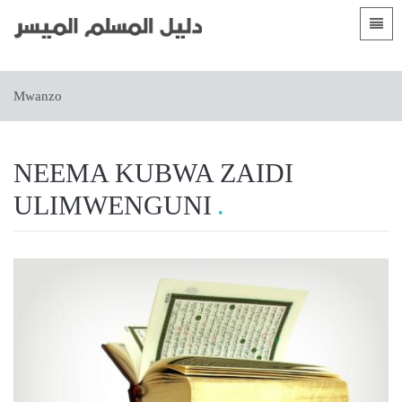
Languages
Mwanzo
Mwanzo
 Shqip
Utangulizi
 العربية
الأقسام
NEEMA KUBWA ZAIDI
 azərbaycan
ULIMWENGUNI
 Bosanski
 简体中文
 English
 Français
 Hausa
 Bahasa Indonesia