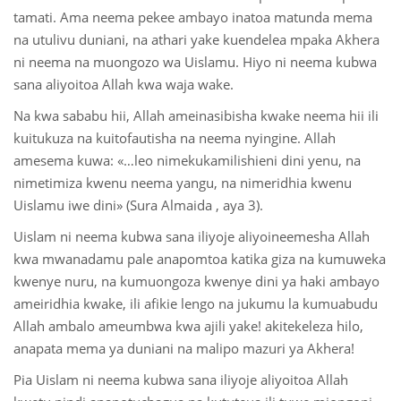
tamati. Ama neema pekee ambayo inatoa matunda mema
na utulivu duniani, na athari yake kuendelea mpaka Akhera
ni neema na muongozo wa Uislamu. Hiyo ni neema kubwa
sana aliyoitoa Allah kwa waja wake.
Na kwa sababu hii, Allah ameinasibisha kwake neema hii ili
kuitukuza na kuitofautisha na neema nyingine. Allah
amesema kuwa: «…leo nimekukamilishieni dini yenu, na
nimetimiza kwenu neema yangu, na nimeridhia kwenu
Uislamu iwe dini» (Sura Almaida , aya 3).
Uislam ni neema kubwa sana iliyoje aliyoineemesha Allah
kwa mwanadamu pale anapomtoa katika giza na kumuweka
kwenye nuru, na kumuongoza kwenye dini ya haki ambayo
ameiridhia kwake, ili afikie lengo na jukumu la kumuabudu
Allah ambalo ameumbwa kwa ajili yake! akitekeleza hilo,
anapata mema ya duniani na malipo mazuri ya Akhera!
Pia Uislam ni neema kubwa sana iliyoje aliyoitoa Allah