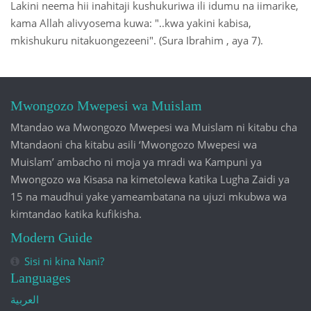
Lakini neema hii inahitaji kushukuriwa ili idumu na iimarike,
kama Allah alivyosema kuwa: "..kwa yakini kabisa,
mkishukuru nitakuongezeeni". (Sura Ibrahim , aya 7).
Mwongozo Mwepesi wa Muislam
Mtandao wa Mwongozo Mwepesi wa Muislam ni kitabu cha
Mtandaoni cha kitabu asili ‘Mwongozo Mwepesi wa
Muislam’ ambacho ni moja ya mradi wa Kampuni ya
Mwongozo wa Kisasa na kimetolewa katika Lugha Zaidi ya
15 na maudhui yake yameambatana na ujuzi mkubwa wa
kimtandao katika kufikisha.
Modern Guide
Sisi ni kina Nani?
Languages
العربية