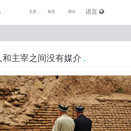
语言
主页
前言
部分
穆斯林的信仰
穆斯林的清洁
人和主宰之间没有媒介
穆斯林的礼拜
斋戒
天课
朝觐
死亡和殡礼
穆斯林的品德