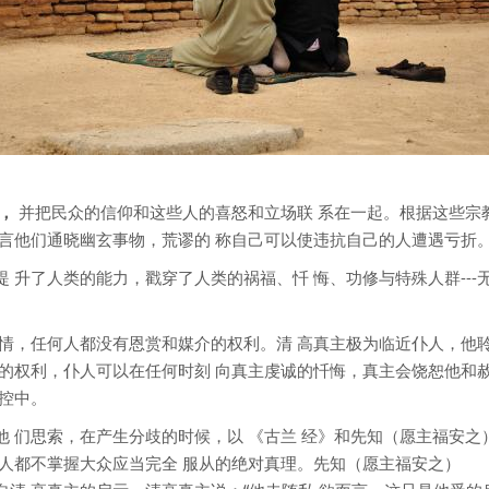
金融交易
食物
穆斯林家庭
赞主词，赞圣词和 祈祷词
服饰
权，
并把民众的信仰和这些人的喜怒和立场联 系在一起。根据这些宗
狂言他们通晓幽玄事物，荒谬的 称自己可以使违抗自己的人遭遇亏折
提 升了人类的能力，戳穿了人类的祸福、忏 悔、功修与特殊人群---无
 情，任何人都没有恩赏和媒介的权利。清 高真主极为临近仆人，他
悔的权利，仆人可以在任何时刻 向真主虔诚的忏悔，真主会饶恕他和
控中。
他 们思索，在产生分歧的时候，以 《古兰 经》和先知（愿主福安之
他人都不掌握大众应当完全 服从的绝对真理。先知（愿主福安之）