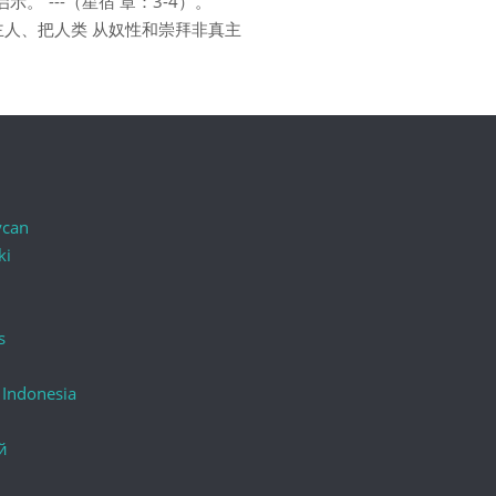
”---（星宿 章：3-4）。
主人、把人类 从奴性和崇拜非真主
ycan
ki
s
 Indonesia
й