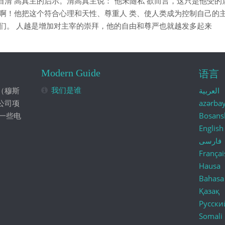
 高真主的启示。清高真主说：“他未随私 欲而言，这只是他受的启示。
 啊！他把这个符合心理和天性、尊重人 类、使人类成为控制自己的
我们。 人越是增加对主宰的崇拜，他的自由和尊严也就越发多起来
Modern Guide
语言
我们是谁
（穆斯
العربية
公司项
azərba
一些电
Bosans
English
فارسی
Françai
Hausa
Bahasa
Қазақ
Русски
Somali