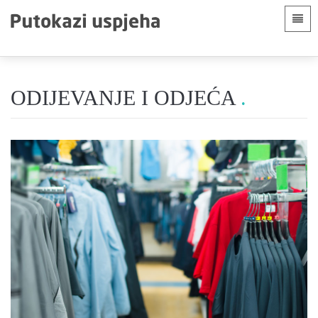
Jezici
Početna stranica
 Shqip
Uvod
ODIJEVANJE I ODJEĆA
 العربية
Sekcije
 azərbaycan
 Bosanski
 简体中文
 English
 Français
 Hausa
 Bahasa Indonesia