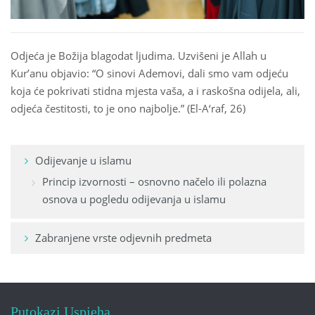
 Қазақ
Odjeća je Božija blagodat ljudima. Uzvišeni je Allah u
 فارسی
Kur’anu objavio: “O sinovi Ademovi, dali smo vam odjeću
 Русский
koja će pokrivati stidna mjesta vaša, a i raskošna odijela, ali,
odjeća čestitosti, to je ono najbolje.” (El-A‘raf, 26)
 Somali
 Kiswahili
Odijevanje u islamu
 Türkçe
Princip izvornosti – osnovno načelo ili polazna
osnova u pogledu odijevanja u islamu
 اردو
 o'zbek
Zabranjene vrste odjevnih predmeta
 Yorùbá
Putokazi Uspjeha