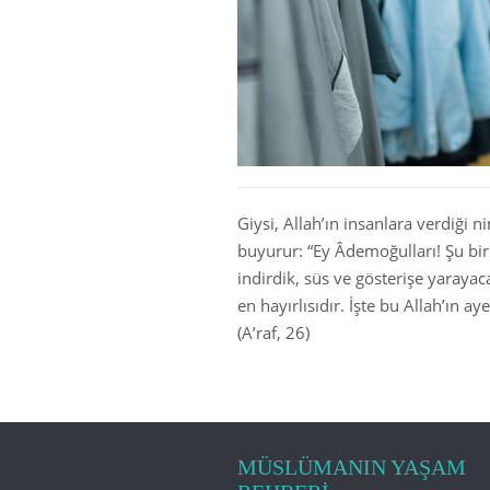
Giysi, Allah’ın insanlara verdiği 
buyurur: “Ey Âdemoğulları! Şu bir 
indirdik, süs ve gösterişe yaray
en hayırlısıdır. İşte bu Allah’ın 
(A’raf, 26)
MÜSLÜMANIN YAŞAM