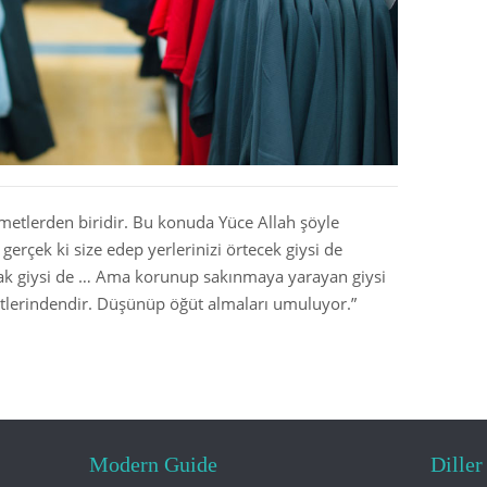
Mali ve Finansal İşlemler
Yiyecekler
Müslüman Aile
Dualar ve Zikirler
Giysiler
nimetlerden biridir. Bu konuda Yüce Allah şöyle
gerçek ki size edep yerlerinizi örtecek giysi de
acak giysi de … Ama korunup sakınmaya yarayan giysi
ayetlerindendir. Düşünüp öğüt almaları umuluyor.”
Modern Guide
Diller