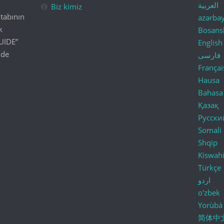
العربية
Biz kimiz
tabının
azərba
k
Bosans
UIDE”
English
lde
فارسی
Françai
Hausa
Bahasa
Қазақ
Русски
Somali
Shqip
Kiswahi
Türkçe
اردو
o'zbek
Yorùbá
简体中