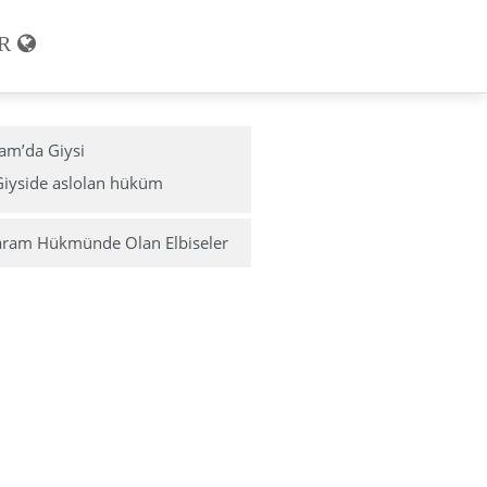
R
lam’da Giysi
Giyside aslolan hüküm
ram Hükmünde Olan Elbiseler