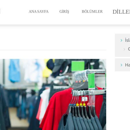
DILLE
ANA SAYFA
GIRIŞ
BÖLÜMLER
Müslüman’ın İmanı
İs
Müslüman’ın Temizliği
Müslüman’ın Namazı
Ha
Oruç
Zekât
Hac
Ölüm ve Cenaze
Müslümanın Ahlakı