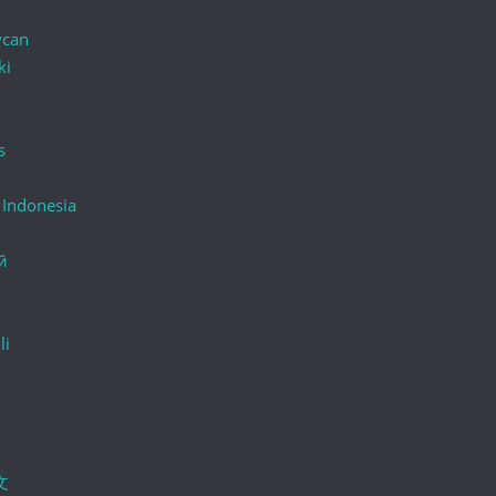
ycan
ki
s
 Indonesia
й
li
文