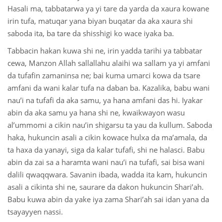
Hasali ma, tabbatarwa ya yi tare da yarda da xaura kowane
irin tufa, matuqar yana biyan buqatar da aka xaura shi
saboda ita, ba tare da shisshigi ko wace iyaka ba.
Tabbacin hakan kuwa shi ne, irin yadda tarihi ya tabbatar
cewa, Manzon Allah sallallahu alaihi wa sallam ya yi amfani
da tufafin zamaninsa ne; bai kuma umarci kowa da tsare
amfani da wani kalar tufa na daban ba. Kazalika, babu wani
nau’i na tufafi da aka samu, ya hana amfani das hi. Iyakar
abin da aka samu ya hana shi ne, kwaikwayon wasu
al’ummomi a cikin nau’in shigarsu ta yau da kullum. Saboda
haka, hukuncin asali a cikin kowace hulxa da ma’amala, da
ta haxa da yanayi, siga da kalar tufafi, shi ne halasci. Babu
abin da zai sa a haramta wani nau’i na tufafi, sai bisa wani
dalili qwaqqwara. Savanin ibada, wadda ita kam, hukuncin
asali a cikinta shi ne, saurare da dakon hukuncin Shari’ah.
Babu kuwa abin da yake iya zama Shari’ah sai idan yana da
tsayayyen nassi.