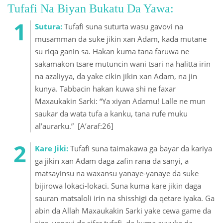
Tufafi Na Biyan Bukatu Da Yawa:
Sutura:
Tufafi suna suturta wasu gavovi na
musamman da suke jikin xan Adam, kada mutane
su riqa ganin sa. Hakan kuma tana faruwa ne
sakamakon tsare mutuncin wani tsari na halitta irin
na azaliyya, da yake cikin jikin xan Adam, na jin
kunya. Tabbacin hakan kuwa shi ne faxar
Maxaukakin Sarki: “Ya xiyan Adamu! Lalle ne mun
saukar da wata tufa a kanku, tana rufe muku
al’aurarku.” [A’araf:26]
Kare Jiki:
Tufafi suna taimakawa ga bayar da kariya
ga jikin xan Adam daga zafin rana da sanyi, a
matsayinsu na waxansu yanaye-yanaye da suke
bijirowa lokaci-lokaci. Suna kuma kare jikin daga
sauran matsaloli irin na shisshigi da qetare iyaka. Ga
abin da Allah Maxaukakin Sarki yake cewa game da