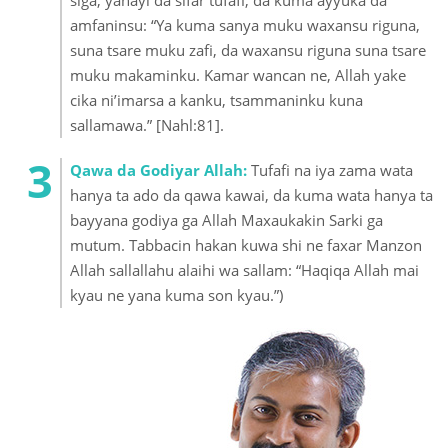
siga, yanayi da sifar tufafi, da kuma ayyuka da
amfaninsu: “Ya kuma sanya muku waxansu riguna,
suna tsare muku zafi, da waxansu riguna suna tsare
muku makaminku. Kamar wancan ne, Allah yake
cika ni’imarsa a kanku, tsammaninku kuna
sallamawa.” [Nahl:81].
Qawa da Godiyar Allah:
Tufafi na iya zama wata
hanya ta ado da qawa kawai, da kuma wata hanya ta
bayyana godiya ga Allah Maxaukakin Sarki ga
mutum. Tabbacin hakan kuwa shi ne faxar Manzon
Allah sallallahu alaihi wa sallam: “Haqiqa Allah mai
kyau ne yana kuma son kyau.”)