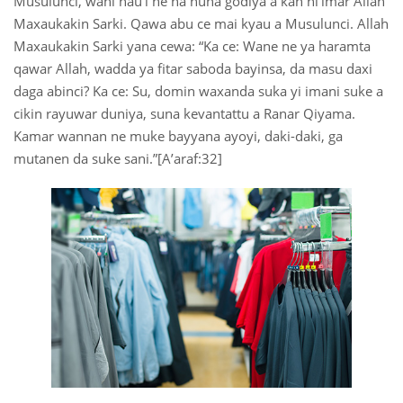
Musulunci, wani nau’i ne na nuna godiya a kan ni’imar Allah
Maxaukakin Sarki. Qawa abu ce mai kyau a Musulunci. Allah
 Қазақ
Maxaukakin Sarki yana cewa: “Ka ce: Wane ne ya haramta
qawar Allah, wadda ya fitar saboda bayinsa, da masu daxi
 فارسی
daga abinci? Ka ce: Su, domin waxanda suka yi imani suke a
 Русский
cikin rayuwar duniya, suna kevantattu a Ranar Qiyama.
Kamar wannan ne muke bayyana ayoyi, daki-daki, ga
 Somali
mutanen da suke sani.”[A’araf:32]
 Kiswahili
 Türkçe
 اردو
 o'zbek
 Yorùbá