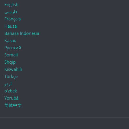
English
فارسی
Français
Hausa
Bahasa Indonesia
Қазақ
Русский
Somali
Shqip
Kiswahili
Türkçe
اردو
o'zbek
Yorùbá
简体中文