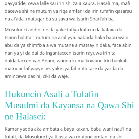
qayyadde, cewa lalle sai irin shi za a xaura. Hasali ma, mafi
dacewa shi ne mutum ya riqa amfani da irin tufafin qasarsu
na al’ada, matuqar ba su sava wa tsarin Shari’ah ba.
Musulunci addini ne da yake tafiya kafaxa da kafaxa da
tsarin halittar mutum na azaliyya. Saboda haka babu wani
abu da ya shimfixa a wa mutane a matsayin daka, face abin
nan ya yi daidai da ingantaccen tsarin rayuwa irin ta
daidaitaccen xan Adam, wanda kuma kowane irin hankali,
matuqar lafiyayye ne, yake iya fahimta tare da yarda da
amincewa das hi, ciki da waje.
Hukuncin Asali a Tufafin
Musulmi da Kayansa na Qawa Shi
ne Halasci:
Kamar yadda aka ambata a baya kaxan, babu wani nau’i na
tufafi, da Musulunci ya tilasta wa mutane amfani da shi.