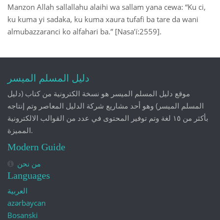
Manzon Allah sallallahu alaihi wa sallam yana cewa: “Ku ci,
ku kuma yi sadaka, ku kuma xaura tufafi ba tare da wani
almubazzaranci ko alfahari ba.” [Nasa’í:2559].
دليل المسلم الميسر
موقع دليل المسلم الميسر هو نسخة الكترونية من كتاب (دليل
المسلم الميسر) وهو أحد مشاريع شركة الدليل المعاصر وتم إنتاجه
بأكثر من ١٥ لغة وتم توفير المحتوى في عدد من القوالب الالكترونية
المميزة.
Modern Guide
من نحن
Languages
العربية
azərbaycan
Bosanski