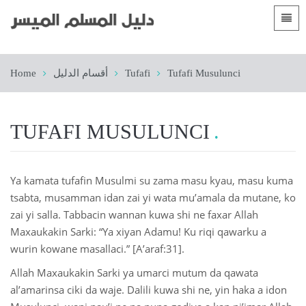
Languages
الصفحة الرئيسية
Home
أقسام الدليل
Tufafi
Tufafi Musulunci
 Shqip
Gabatarwa
 العربية
Yankuna
TUFAFI MUSULUNCI
 azərbaycan
 Bosanski
Ya kamata tufafin Musulmi su zama masu kyau, masu kuma
 简体中文
tsabta, musamman idan zai yi wata mu’amala da mutane, ko
zai yi salla. Tabbacin wannan kuwa shi ne faxar Allah
 English
Maxaukakin Sarki: “Ya xiyan Adamu! Ku riqi qawarku a
 Français
wurin kowane masallaci.” [A’araf:31].
Allah Maxaukakin Sarki ya umarci mutum da qawata
 Hausa
al’amarinsa ciki da waje. Dalili kuwa shi ne, yin haka a idon
 Bahasa Indonesia