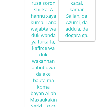
rusa soron
kaxai,
shirka. A
kamar
hannu xaya
Sallah, da
kuma. Tana
Azumi, da
wajabta wa
addu’a, da
duk wanda
dogara ga.
ya furta ta,
kafirce wa
duk
waxannan
aabubuwa
da ake
bauta ma
koma
bayan Allah
Maxaukakin
Sarki. Daxa