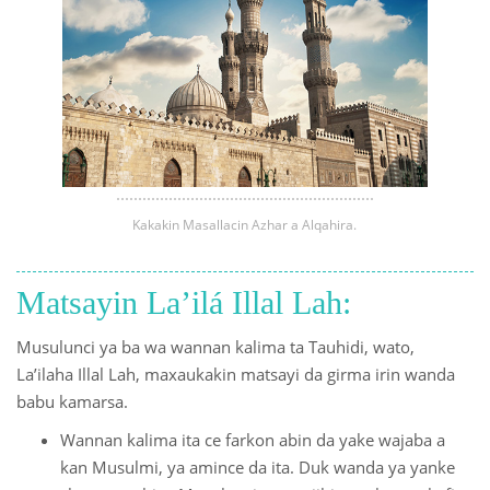
Kakakin Masallacin Azhar a Alqahira.
Matsayin La’ilá Illal Lah:
Musulunci ya ba wa wannan kalima ta Tauhidi, wato,
La’ilaha Illal Lah, maxaukakin matsayi da girma irin wanda
babu kamarsa.
Wannan kalima ita ce farkon abin da yake wajaba a
kan Musulmi, ya amince da ita. Duk wanda ya yanke