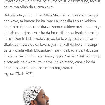
umarta da cewa: “Kuma ba a umarce su da komai ba, face su
bauta ma Allah da zuciya xaya”
Duk wanda ya bauta ma Allah Maxaukakin Sarki da zuciyar
nan xaya, ta hanyar ba kalimar La’ilaha Illa Lahu cikakken
haqqinta. To, babu shakka zai sami cikakken arziki na duniya
da Lahira. qirjinsa zai cika da farin ciki da walwala da rashin
qunci. Domin babu wata zuciya, ko ta waye, da za ta sami
cikakkiyar natsuwa da kwanciyar hankali da hutu, matuqar
ba ta kaxaita Allah Maxaukakin sarki da bauta ba. tabbacin
hakan kuwa shi ne faxar Buwayayyen Sarkin: “Duk wanda ya
aikata aiki na qwarai, to, namiji ne ko mace, yana cike da
imani. to, za mu lamunce masa nagartattar
rayuwa”[Nahli:97]