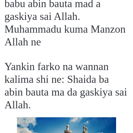
babu abin bauta mad a
 Қазақ
gaskiya sai Allah.
 فارسی
Muhammadu kuma Manzon
 Русский
Allah ne
 Somali
 Kiswahili
Yankin farko na wannan
 Türkçe
kalima shi ne: Shaida ba
 اردو
abin bauta ma da gaskiya sai
 o'zbek
Allah.
 Yorùbá