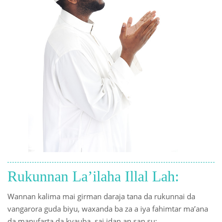
Rukunnan La’ilaha Illal Lah:
Wannan kalima mai girman daraja tana da rukunnai da
vangarora guda biyu, waxanda ba za a iya fahimtar ma’ana
da manufarta da kyauba, sai idan an san su: