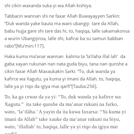
shi cikin waxanda suka yi wa Allah kishiya.
Tabbacin wannan shi ne faxar Allah Buwayayyen Sarkin:
“Duk wanda yake bauta ma wani ubangiji tare da Allah,
babu hujja gare shi tare das hi, to, haqiqa, lalle sakamakonsa
a wurin Ubangijinsa, lalle shi, kafirai ba su samun babban
rabo”[Mu‘min:117].
Haka kuma ma’anar wannan kalima ta ‘la’ilaha illal lah’ da
gaba xayan rukunan nan nata guda biyu, tana nan qunshe a
cikin faxar Allah Maxaukakin Sarki: “To, duk wanda ya
kafirce wa Xagutu, ya kuma yi imani da Allah. to, haqiqa,
lalle ya yi riqo da igiya mai qarfi”[Tauba:256].
To, ka ga cewar da ya yi: “To, duk wanda ya kafirce wa
Xagutu.” ita take qunshe da ma’anar rukuni na farko,
wato, ‘la’iláha.’ A yayin da ita kuwa faxarsa: “Ya kuma yi
imani da Allah” take xauke da ma’anar rukuni na biyu,
wato, ‘illallah’ to, haqiqa, lalle ya yi riqo da igiya mai