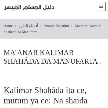
Languages
الصفحة الرئيسية
Home
أقسام الدليل
Imanin Musulmi
Ma’anar Kalimar
 Shqip
Gabatarwa
Shaháda da Manufarta
 العربية
Yankuna
 azərbaycan
MA’ANAR KALIMAR
 Bosanski
SHAHÁDA DA MANUFARTA
 简体中文
 English
 Français
Kalimar Shaháda ita ce,
 Hausa
mutum ya ce: Na shaida
 Bahasa Indonesia