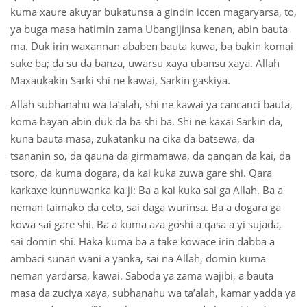
kuma xaure akuyar bukatunsa a gindin iccen magaryarsa, to,
ya buga masa hatimin zama Ubangijinsa kenan, abin bauta
ma. Duk irin waxannan ababen bauta kuwa, ba bakin komai
suke ba; da su da banza, uwarsu xaya ubansu xaya. Allah
Maxaukakin Sarki shi ne kawai, Sarkin gaskiya.
Allah subhanahu wa ta’alah, shi ne kawai ya cancanci bauta,
koma bayan abin duk da ba shi ba. Shi ne kaxai Sarkin da,
kuna bauta masa, zukatanku na cika da batsewa, da
tsananin so, da qauna da girmamawa, da qanqan da kai, da
tsoro, da kuma dogara, da kai kuka zuwa gare shi. Qara
karkaxe kunnuwanka ka ji: Ba a kai kuka sai ga Allah. Ba a
neman taimako da ceto, sai daga wurinsa. Ba a dogara ga
kowa sai gare shi. Ba a kuma aza goshi a qasa a yi sujada,
sai domin shi. Haka kuma ba a take kowace irin dabba a
ambaci sunan wani a yanka, sai na Allah, domin kuma
neman yardarsa, kawai. Saboda ya zama wajibi, a bauta
masa da zuciya xaya, subhanahu wa ta’alah, kamar yadda ya