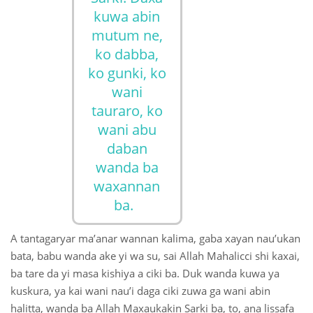
kuwa abin
mutum ne,
ko dabba,
ko gunki, ko
wani
tauraro, ko
wani abu
daban
wanda ba
waxannan
ba.
A tantagaryar ma’anar wannan kalima, gaba xayan nau’ukan
bata, babu wanda ake yi wa su, sai Allah Mahalicci shi kaxai,
ba tare da yi masa kishiya a ciki ba. Duk wanda kuwa ya
kuskura, ya kai wani nau’i daga ciki zuwa ga wani abin
halitta, wanda ba Allah Maxaukakin Sarki ba, to, ana lissafa