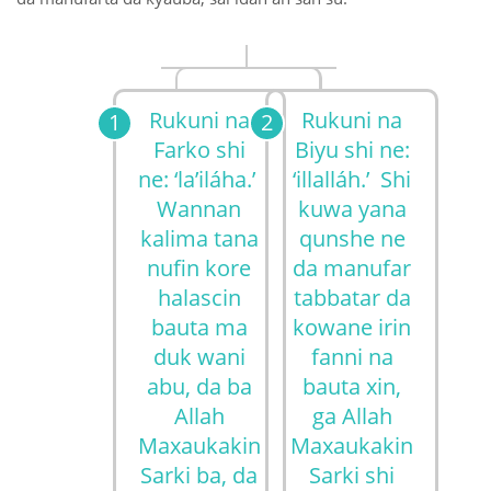
Rukuni na
Rukuni na
Farko shi
Biyu shi ne:
ne: ‘la’iláha.’
‘illalláh.’ Shi
Wannan
kuwa yana
kalima tana
qunshe ne
nufin kore
da manufar
halascin
tabbatar da
bauta ma
kowane irin
duk wani
fanni na
abu, da ba
bauta xin,
Allah
ga Allah
Maxaukakin
Maxaukakin
Sarki ba, da
Sarki shi