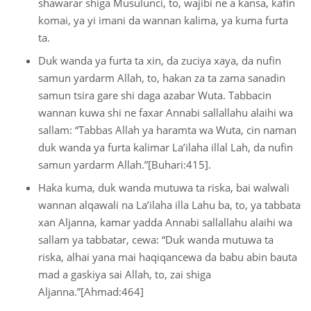
shawarar shiga Musulunci, to, wajibi ne a kansa, kafin
komai, ya yi imani da wannan kalima, ya kuma furta
ta.
Duk wanda ya furta ta xin, da zuciya xaya, da nufin
samun yardarm Allah, to, hakan za ta zama sanadin
samun tsira gare shi daga azabar Wuta. Tabbacin
wannan kuwa shi ne faxar Annabi sallallahu alaihi wa
sallam: “Tabbas Allah ya haramta wa Wuta, cin naman
duk wanda ya furta kalimar La’ilaha illal Lah, da nufin
samun yardarm Allah.”[Buhari:415].
Haka kuma, duk wanda mutuwa ta riska, bai walwali
wannan alqawali na La’ilaha illa Lahu ba, to, ya tabbata
xan Aljanna, kamar yadda Annabi sallallahu alaihi wa
sallam ya tabbatar, cewa: “Duk wanda mutuwa ta
riska, alhai yana mai haqiqancewa da babu abin bauta
mad a gaskiya sai Allah, to, zai shiga
Aljanna.”[Ahmad:464]