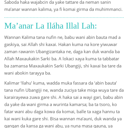
Saboda haka wajabcin da yake tattare da neman sanin
ma’anar wannan kalima, ya fi komai girma da muhimmanci.
Ma’anar La Iláha Illal Lah:
Wannan Kalima tana nufin ne, babu wani abin bauta mad a
gaskiya, sai Allah shi kaxai. Hakan kuma na kore yiwuwar
zaman rawanin Ubangizantaka ne, daga kan duk wanda ba
Allah Maxaukakin Sarki ba. A lokaci xaya kuma ta tabbatar
ba zamansa Maxaukakin Sarki Ubangiji, shi kaxai ba tare da
wani abokin tarayya ba.
Kalimar ‘Ilahu’ kuma, wadda muka fassara da ‘abin bauta’
tana nufin Ubangiji ne, wanda zuciya take miqa wuya tare da
karairayewa zuwa gare shi. A haka sai a wayi gari, babu abin
da yake da wani girma a wurinta kamarsa; ba ta tsoro, ko
fatar wani abu daga kowa da komai, balle ta xaga hannu ta
kai wani kuka gare shi. Bisa wannan ma’auni, duk wanda ya
qanqan da kansa ga wani abu, ya nuna masa qauna, ya