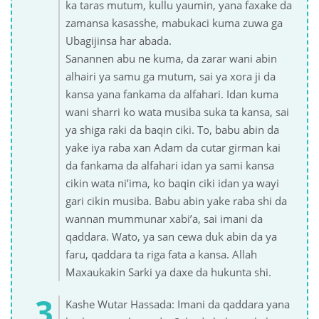
ka taras mutum, kullu yaumin, yana faxake da
zamansa kasasshe, mabukaci kuma zuwa ga
Ubagijinsa har abada.
Sanannen abu ne kuma, da zarar wani abin
alhairi ya samu ga mutum, sai ya xora ji da
kansa yana fankama da alfahari. Idan kuma
wani sharri ko wata musiba suka ta kansa, sai
ya shiga raki da baqin ciki. To, babu abin da
yake iya raba xan Adam da cutar girman kai
da fankama da alfahari idan ya sami kansa
cikin wata ni’ima, ko baqin ciki idan ya wayi
gari cikin musiba. Babu abin yake raba shi da
wannan mummunar xabi’a, sai imani da
qaddara. Wato, ya san cewa duk abin da ya
faru, qaddara ta riga fata a kansa. Allah
Maxaukakin Sarki ya daxe da hukunta shi.
Kashe Wutar Hassada: Imani da qaddara yana