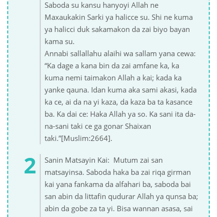
Saboda su kansu hanyoyi Allah ne
Maxaukakin Sarki ya halicce su. Shi ne kuma
ya halicci duk sakamakon da zai biyo bayan
kama su.
Annabi sallallahu alaihi wa sallam yana cewa:
“Ka dage a kana bin da zai amfane ka, ka
kuma nemi taimakon Allah a kai; kada ka
yanke qauna. Idan kuma aka sami akasi, kada
ka ce, ai da na yi kaza, da kaza ba ta kasance
ba. Ka dai ce: Haka Allah ya so. Ka sani ita da-
na-sani taki ce ga gonar Shaixan
taki.”[Muslim:2664].
Sanin Matsayin Kai: Mutum zai san
matsayinsa. Saboda haka ba zai riqa girman
kai yana fankama da alfahari ba, saboda bai
san abin da littafin qudurar Allah ya qunsa ba;
abin da gobe za ta yi. Bisa wannan asasa, sai