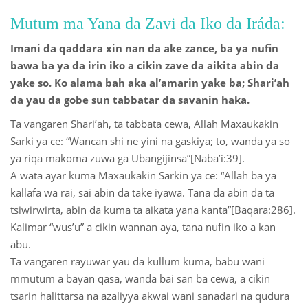
Mutum ma Yana da Zavi da Iko da Iráda:
Imani da qaddara xin nan da ake zance, ba ya nufin
bawa ba ya da irin iko a cikin zave da aikita abin da
yake so. Ko alama bah aka al’amarin yake ba; Shari’ah
da yau da gobe sun tabbatar da savanin haka.
Ta vangaren Shari’ah, ta tabbata cewa, Allah Maxaukakin
Sarki ya ce: “Wancan shi ne yini na gaskiya; to, wanda ya so
ya riqa makoma zuwa ga Ubangijinsa”[Naba’i:39].
A wata ayar kuma Maxaukakin Sarkin ya ce: “Allah ba ya
kallafa wa rai, sai abin da take iyawa. Tana da abin da ta
tsiwirwirta, abin da kuma ta aikata yana kanta”[Baqara:286].
Kalimar “wus’u” a cikin wannan aya, tana nufin iko a kan
abu.
Ta vangaren rayuwar yau da kullum kuma, babu wani
mmutum a bayan qasa, wanda bai san ba cewa, a cikin
tsarin halittarsa na azaliyya akwai wani sanadari na qudura