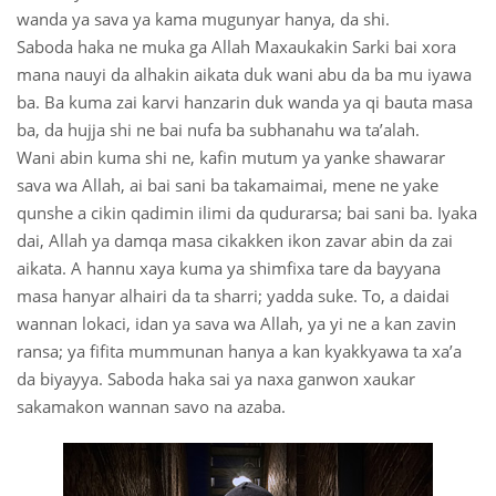
wanda ya sava ya kama mugunyar hanya, da shi.
Saboda haka ne muka ga Allah Maxaukakin Sarki bai xora
mana nauyi da alhakin aikata duk wani abu da ba mu iyawa
ba. Ba kuma zai karvi hanzarin duk wanda ya qi bauta masa
ba, da hujja shi ne bai nufa ba subhanahu wa ta’alah.
Wani abin kuma shi ne, kafin mutum ya yanke shawarar
sava wa Allah, ai bai sani ba takamaimai, mene ne yake
qunshe a cikin qadimin ilimi da qudurarsa; bai sani ba. Iyaka
dai, Allah ya damqa masa cikakken ikon zavar abin da zai
aikata. A hannu xaya kuma ya shimfixa tare da bayyana
masa hanyar alhairi da ta sharri; yadda suke. To, a daidai
wannan lokaci, idan ya sava wa Allah, ya yi ne a kan zavin
ransa; ya fifita mummunan hanya a kan kyakkyawa ta xa’a
da biyayya. Saboda haka sai ya naxa ganwon xaukar
sakamakon wannan savo na azaba.