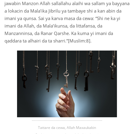
jawabin Manzon Allah sallallahu alaihi wa sallam ya bayyana
a lokacin da Mala’ika Jibrilu ya tambaye shi a kan abin da
imani ya qunsa. Sai ya karva masa da cewa: “Shi ne ka yi
imani da Allah, da Mala’ikunsa, da littafansa, da
Manzanninsa, da Ranar Qarshe. Ka kuma yi imani da
qaddara ta alhairi da ta sharri.”[Muslim:8].
Tattare da cewa, Allah Maxaukakin