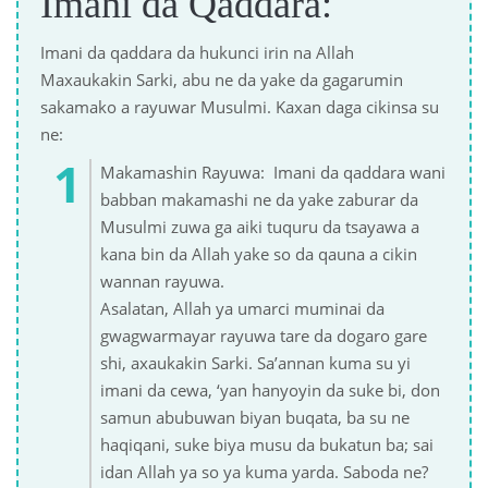
Imani da Qaddara:
Imani da qaddara da hukunci irin na Allah
Maxaukakin Sarki, abu ne da yake da gagarumin
sakamako a rayuwar Musulmi. Kaxan daga cikinsa su
ne:
Makamashin Rayuwa: Imani da qaddara wani
babban makamashi ne da yake zaburar da
Musulmi zuwa ga aiki tuquru da tsayawa a
kana bin da Allah yake so da qauna a cikin
wannan rayuwa.
Asalatan, Allah ya umarci muminai da
gwagwarmayar rayuwa tare da dogaro gare
shi, axaukakin Sarki. Sa’annan kuma su yi
imani da cewa, ‘yan hanyoyin da suke bi, don
samun abubuwan biyan buqata, ba su ne
haqiqani, suke biya musu da bukatun ba; sai
idan Allah ya so ya kuma yarda. Saboda ne?