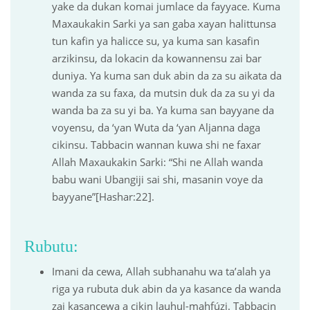
yake da dukan komai jumlace da fayyace. Kuma
Maxaukakin Sarki ya san gaba xayan halittunsa
tun kafin ya halicce su, ya kuma san kasafin
arzikinsu, da lokacin da kowannensu zai bar
duniya. Ya kuma san duk abin da za su aikata da
wanda za su faxa, da mutsin duk da za su yi da
wanda ba za su yi ba. Ya kuma san bayyane da
voyensu, da ‘yan Wuta da ‘yan Aljanna daga
cikinsu. Tabbacin wannan kuwa shi ne faxar
Allah Maxaukakin Sarki: “Shi ne Allah wanda
babu wani Ubangiji sai shi, masanin voye da
bayyane”[Hashar:22].
Rubutu:
Imani da cewa, Allah subhanahu wa ta’alah ya
riga ya rubuta duk abin da ya kasance da wanda
zai kasancewa a cikin lauhul-mahfúzi. Tabbacin