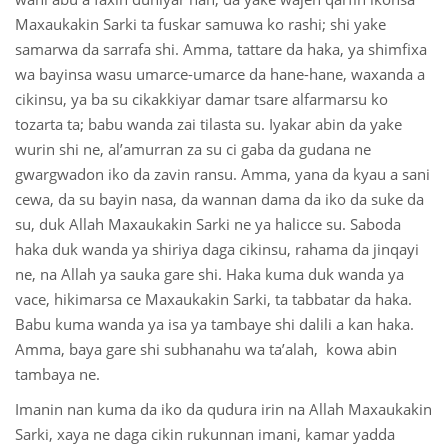
Maxaukakin Sarki ta fuskar samuwa ko rashi; shi yake
 Қазақ
samarwa da sarrafa shi. Amma, tattare da haka, ya shimfixa
wa bayinsa wasu umarce-umarce da hane-hane, waxanda a
 فارسی
cikinsu, ya ba su cikakkiyar damar tsare alfarmarsu ko
tozarta ta; babu wanda zai tilasta su. Iyakar abin da yake
 Русский
wurin shi ne, al’amurran za su ci gaba da gudana ne
 Somali
gwargwadon iko da zavin ransu. Amma, yana da kyau a sani
cewa, da su bayin nasa, da wannan dama da iko da suke da
 Kiswahili
su, duk Allah Maxaukakin Sarki ne ya halicce su. Saboda
haka duk wanda ya shiriya daga cikinsu, rahama da jinqayi
 Türkçe
ne, na Allah ya sauka gare shi. Haka kuma duk wanda ya
 اردو
vace, hikimarsa ce Maxaukakin Sarki, ta tabbatar da haka.
Babu kuma wanda ya isa ya tambaye shi dalili a kan haka.
 o'zbek
Amma, baya gare shi subhanahu wa ta’alah, kowa abin
tambaya ne.
 Yorùbá
Imanin nan kuma da iko da qudura irin na Allah Maxaukakin
Sarki, xaya ne daga cikin rukunnan imani, kamar yadda