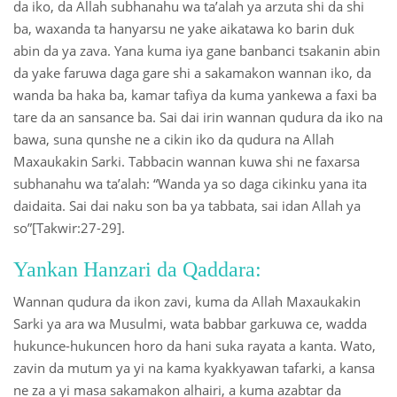
da iko, da Allah subhanahu wa ta’alah ya arzuta shi da shi
ba, waxanda ta hanyarsu ne yake aikatawa ko barin duk
abin da ya zava. Yana kuma iya gane banbanci tsakanin abin
da yake faruwa daga gare shi a sakamakon wannan iko, da
wanda ba haka ba, kamar tafiya da kuma yankewa a faxi ba
tare da an sansance ba. Sai dai irin wannan qudura da iko na
bawa, suna qunshe ne a cikin iko da qudura na Allah
Maxaukakin Sarki. Tabbacin wannan kuwa shi ne faxarsa
subhanahu wa ta’alah: “Wanda ya so daga cikinku yana ita
daidaita. Sai dai naku son ba ya tabbata, sai idan Allah ya
so”[Takwir:27-29].
Yankan Hanzari da Qaddara:
Wannan qudura da ikon zavi, kuma da Allah Maxaukakin
Sarki ya ara wa Musulmi, wata babbar garkuwa ce, wadda
hukunce-hukuncen horo da hani suka rayata a kanta. Wato,
zavin da mutum ya yi na kama kyakkyawan tafarki, a kansa
ne za a yi masa sakamakon alhairi, a kuma azabtar da