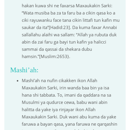
hakan kuwa shi ne faxarsa Maxaukakin Sarki:
“Wata musiba ba za ta faru ba a cikin qasa ko a
ciki rayuwanku face tana cikin littafi tun kafin mu
saukar da ita”[Hadid:23]. Da kuma faxar Annabi
sallallahu alaihi wa sallam: “Allah ya rubuta duk
abin da zai faru ga bayi tun kafin ya halicci
sammai da qassai da shekara dubu
hamsin.”[Muslim:2653}.
Mashi’ah:
Mashi’ah na nufin cikakken ikon Allah
Maxaukakin Sarki, irin wanda baa bin ya isa
hana shi tabbata. To, imani da qaddara na sa
Musulmi ya qudurce cewa, babu wani abin
halitta da yake iya rinjayar ikon Allah
Maxaukakin Sarki. Duk wani abu kuma da yake
faruwa a bayan qasa, yana faruwa ne qarqashin