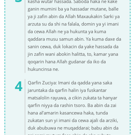
kasha wutar hassada. Saboda haka ne kake
ganin mumini ba ya hassadar mutane, balle
ya ji zafin abin da Allah Maxaukakin Sarki ya
arzuta su da shi na falala, domin ya yi imani
da cewa Allah ne ya hukunta ya kuma
qaddara musu samun abin. Ya kuma daxe da
sanin cewa, duk lokacin da yake hassada da
jin zafin wani abokin halitta, to, kamar yana
qoqarin hana Allah gudanar da iko da
hukuncinsa ne.
Qarfin Zuciya: Imani da qadda yana saka
jaruntaka da qarfin halin iya fuskantar
matsalolin rayuwa, a cikin zukata ta hanyar
qarfin niyya da rashin tsoro. Ba abin da zai
hana al’amarin kasancewa haka, tunda
zukatan sun yi imani da cewa ajali da arziki,
duk abubuwa ne muqaddarai; babu abin da