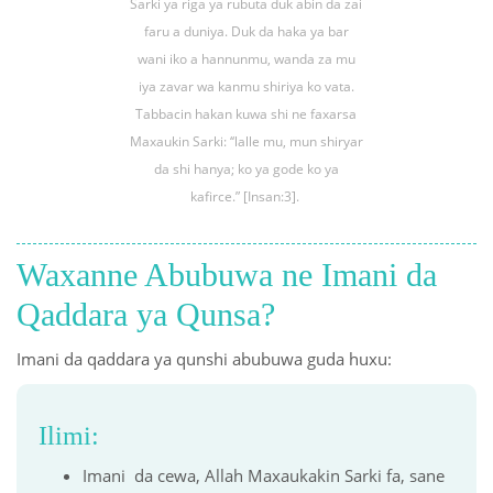
Sarki ya riga ya rubuta duk abin da zai
faru a duniya. Duk da haka ya bar
wani iko a hannunmu, wanda za mu
iya zavar wa kanmu shiriya ko vata.
Tabbacin hakan kuwa shi ne faxarsa
Maxaukin Sarki: ‘‘lalle mu, mun shiryar
da shi hanya; ko ya gode ko ya
kafirce.” [Insan:3].
Waxanne Abubuwa ne Imani da
Qaddara ya Qunsa?
Imani da qaddara ya qunshi abubuwa guda huxu:
Ilimi:
Imani da cewa, Allah Maxaukakin Sarki fa, sane