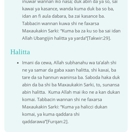
inuwar wannan iko nasa; duk abin da ya so, sai
kawai ya kasance, wanda kuma duk ba so ba,
idan an fi aula dabara, ba zai kasance ba.
Tabbacin wannan kuwa shi ne faxarsa
Maxaukakin Sarki: “Kuma ba za ku so ba sai idan
Allah Ubangijin halitta ya yarda”[Takwir:29].
Halitta
Imani da cewa, Allah subhanahu wa ta’alah shi
ne ya samar da gaba xaan halitta, shi kaxai, ba
tare da sa hannun waninsa ba. Saboda haka duk
abin da ba shi ba Maxaukakin Sarki, to, sunansa
abin halitta. Kuma Allah mai iko ne a kan dukan
komai. Tabbacin wannan shi ne faxarsa
Maxaukakin Sarki: “Kuma ya halicci dukan
komai, ya kuma qaddara shi
qaddarawa”[Furqan:2].