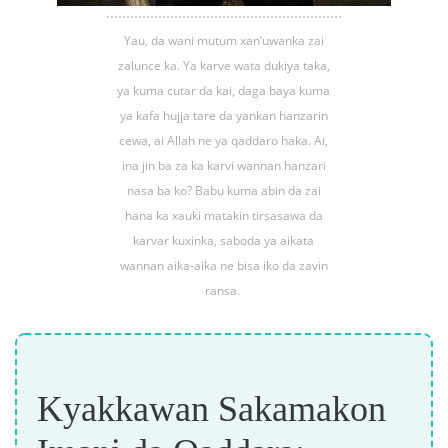
Yau, da wani mutum xan’uwanka zai
zalunce ka. Ya karve wata dukiya taka,
ya kuma cutar da kai, daga baya kuma
ya kafa hujja tare da yankan hanzarin
cewa, ai Allah ne ya qaddaro haka. Ai,
ina jin ba za ka karvi wannan hanzari
nasa ba ko? Babu kuma abin da zai
hana ka xauki matakin tirsasawa da
karvar kuxinka, saboda ya aikata
wannan aika-aika ne bisa iko da zavin
ransa.
Kyakkawan Sakamakon