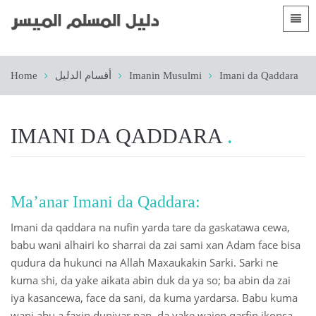
Languages
الصفحة الرئيسية
Home
أقسام الدليل
Imanin Musulmi
Imani da Qaddara
 Shqip
Gabatarwa
 العربية
Yankuna
IMANI DA QADDARA
 azərbaycan
 Bosanski
 简体中文
Ma’anar Imani da Qaddara:
 English
Imani da qaddara na nufin yarda tare da gaskatawa cewa,
babu wani alhairi ko sharrai da zai sami xan Adam face bisa
 Français
qudura da hukunci na Allah Maxaukakin Sarki. Sarki ne
kuma shi, da yake aikata abin duk da ya so; ba abin da zai
 Hausa
iya kasancewa, face da sani, da kuma yardarsa. Babu kuma
 Bahasa Indonesia
wani abu a faxin duniyar nan, da yake wajen qarfin ikonsa