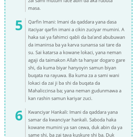
zai sami mutum face abin da aka rubuta
masa.
Qarfin Imani: Imani da qaddara yana dasa
itaciyar qarfin imani a cikin zuciyar mumini. A
haka sai ya fahimci qabli da ba’and abubuwan
da imaninsa ba ya karva sunansa sai tare da
su. Sai katarsa a kowane lokaci, yana neman
agaji da taimakon Allah ta hanyar dogaro gare
shi, da kuma biyar hanyoyin samun biyan
buqata na rayuwa. Ba kuma za a sami wani
lokaci da zai ji ba shi da buqata da
Mahaliccinsa ba; yana neman gudunmawa a
kan rashin samun kariyar zuci.
Kwanciyar Hankali: Imani da qaddara yana
samar da kwanciyar hankali. Saboda haka
kowane mumini ya san cewa, duk abin da ya
same shi, ba zai tava kuskure shi ba. Duk