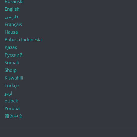
Bosanski
English
فارسی
Français
Hausa
Bahasa Indonesia
Қазақ
Русский
Somali
Shqip
Kiswahili
Türkçe
اردو
o'zbek
Yorùbá
简体中文