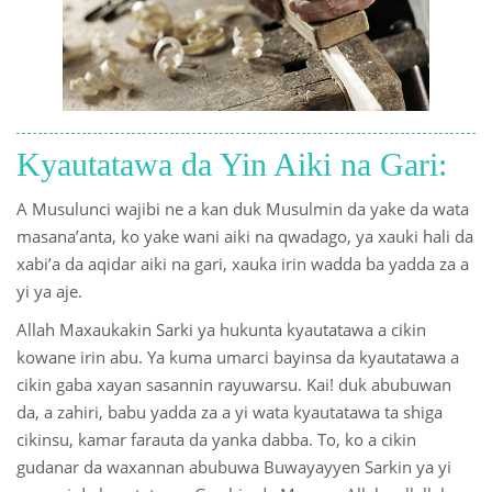
Kyautatawa da Yin Aiki na Gari:
A Musulunci wajibi ne a kan duk Musulmin da yake da wata
masana’anta, ko yake wani aiki na qwadago, ya xauki hali da
xabi’a da aqidar aiki na gari, xauka irin wadda ba yadda za a
yi ya aje.
Allah Maxaukakin Sarki ya hukunta kyautatawa a cikin
kowane irin abu. Ya kuma umarci bayinsa da kyautatawa a
cikin gaba xayan sasannin rayuwarsu. Kai! duk abubuwan
da, a zahiri, babu yadda za a yi wata kyautatawa ta shiga
cikinsu, kamar farauta da yanka dabba. To, ko a cikin
gudanar da waxannan abubuwa Buwayayyen Sarkin ya yi