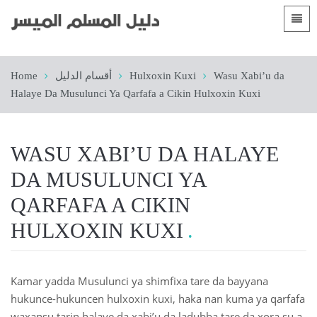
Languages
الصفحة الرئيسية
Home
أقسام الدليل
Hulxoxin Kuxi
Wasu Xabi’u da
 Shqip
Gabatarwa
Halaye Da Musulunci Ya Qarfafa a Cikin Hulxoxin Kuxi
 العربية
Yankuna
 azərbaycan
WASU XABI’U DA HALAYE
 Bosanski
DA MUSULUNCI YA
 简体中文
QARFAFA A CIKIN
HULXOXIN KUXI
 English
 Français
Kamar yadda Musulunci ya shimfixa tare da bayyana
 Hausa
hukunce-hukuncen hulxoxin kuxi, haka nan kuma ya qarfafa
 Bahasa Indonesia
waxansu tarin halaye da xabi’u da ladubba tare da xora su a