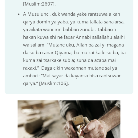
[Muslim:2607].
A Musulunci, duk wanda yake rantsuwa a kan
qarya domin ya yaba, ya kuma tallata sana’arsa,
ya aikata wani irin babban zunubi. Tabbacin
hakan kuwa shi ne faxar Annabi sallallahu alaihi
wa sallam: “Mutane uku, Allah ba zai yi magana
da su ba ranar Qiyama; ba ma zai kalle su ba, ba
kuma zai tsarkake sub a; suna da azaba mai
raxaxi.” Daga cikin waxannan mutane sai ya
ambaci: “Mai sayar da kayansa bisa rantsuwar
qarya.” [Muslim:106].