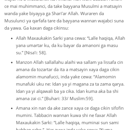
ce mai muhimmanci, da take bayyana Musulmi a matsayin
wanda yake biyayya ga Shari’ar Allah. Wuraren da
Musulunci ya qarfafa tare da bayyana wannan wajabci suna
da yawa. Ga kaxan daga cikinsu:
Allah Maxaukakin Sarki yana cewa: “Lalle haqiqa, Allah
yana umartar ku, da ku bayar da amanoni ga masu
su.” [Nisa’i: 58].
Manzon Allah sallallahu alaihi wa sallam ya lissafa cin
amana da tozartar da ita a matsayin xaya daga cikin
alamomin munafucci, inda yake cewa: “Alamomin
munafuki uku ne: Idan ya yi magana za ta zama qarya.
Idan ya yi alqawali ba ya cika. Idan kuma aka ba shi
amana zai ci.” [Buhari: 33/ Muslim:59].
Amana xin nan da ake zance xaya ce daga cikin sifofin
mumini. Tabbacin wannan kuwa shi ne faxar Allah
Maxaukakin Sarki: “Lalle haqiqa, muminai sun sami
babban rabo.” Har zuwa inda yake cewa: “Kuma