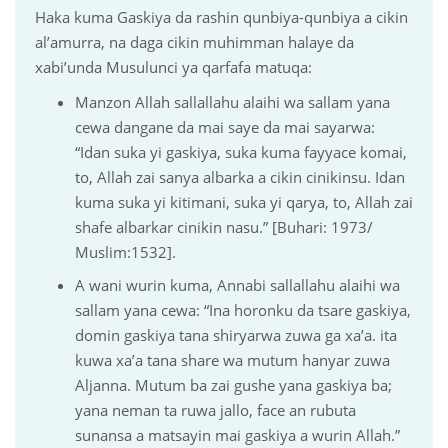
Haka kuma Gaskiya da rashin qunbiya-qunbiya a cikin
al’amurra, na daga cikin muhimman halaye da
xabi’unda Musulunci ya qarfafa matuqa:
Manzon Allah sallallahu alaihi wa sallam yana
cewa dangane da mai saye da mai sayarwa:
“Idan suka yi gaskiya, suka kuma fayyace komai,
to, Allah zai sanya albarka a cikin cinikinsu. Idan
kuma suka yi kitimani, suka yi qarya, to, Allah zai
shafe albarkar cinikin nasu.” [Buhari: 1973/
Muslim:1532].
A wani wurin kuma, Annabi sallallahu alaihi wa
sallam yana cewa: “Ina horonku da tsare gaskiya,
domin gaskiya tana shiryarwa zuwa ga xa’a. ita
kuwa xa’a tana share wa mutum hanyar zuwa
Aljanna. Mutum ba zai gushe yana gaskiya ba;
yana neman ta ruwa jallo, face an rubuta
sunansa a matsayin mai gaskiya a wurin Allah.”