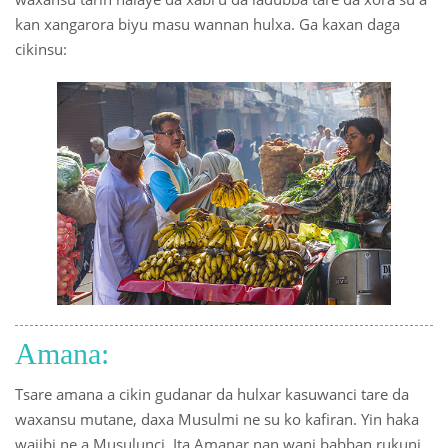
kan xangarora biyu masu wannan hulxa. Ga kaxan daga
 Қазақ
cikinsu:
 فارسی
 Русский
 Somali
 Kiswahili
 Türkçe
 اردو
 o'zbek
Amana:
 Yorùbá
Tsare amana a cikin gudanar da hulxar kasuwanci tare da
waxansu mutane, daxa Musulmi ne su ko kafiran. Yin haka
wajibi ne a Musulunci. Ita Amanar nan wani babban rukuni