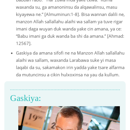
waxanda su, ga amanoninsu da alqawalinsu, masu
kiyayewa ne.” [Almuminun:1-8]. Bisa wannan dalili ne,
manzon Allah sallallahu alaihi wa sallam ya tuve rigar
imani daga wuyan duk wanda yake cin amana, ya ce:
“Babu imani ga duk wanda ba shi da amana.” [Ahmad:
12567].
Gaskiya da amana sifofi ne na Manzon Allah sallallahu
alaihi wa sallam, waxanda Larabawa suke yi masa
laqabi da su, sakamakon irin yadda yake tsare alfarma
da mutuncinsu a cikin hulxoxinsa na yau da kullum.
Gaskiya: