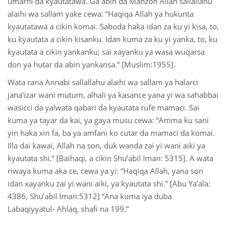
umarni da kyautatawa. Ga abin da Manzon Allah sallallahu
alaihi wa sallam yake cewa: “Haqiqa Allah ya hukunta
kyautatawa a cikin komai. Saboda haka idan za ku yi kisa, to,
ku kyautata a cikin kisanku. Idan kuma za ku yi yanka, to, ku
kyautata a cikin yankanku; sai xayanku ya wasa wuqarsa
don ya hutar da abin yankansa.” [Muslim:1955].
Wata rana Annabi sallallahu alaihi wa sallam ya halarci
jana’izar wani mutum, alhali ya kasance yana yi wa sahabbai
wasicci da yalwata qabari da kyautata rufe mamaci. Sai
kuma ya tayar da kai, ya gaya musu cewa: “Amma ku sani
yin haka xin fa, ba ya amfani ko cutar da mamaci da komai.
Illa dai kawai, Allah na son, duk wanda zai yi wani aiki ya
kyautata shi.” [Baihaqi, a cikin Shu’abil Iman: 5315]. A wata
riwaya kuma aka ce, cewa ya yi: “Haqiqa Allah, yana son
idan xayanku zai yi wani aiki, ya kyautata shi.” [Abu Ya’ala:
4386, Shu’abil Iman:5312] “Ana kuma iya duba
Labaqiyyatul- Ahláq, shafi na 199.”