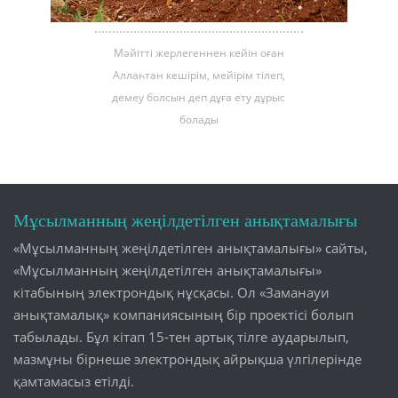
Мәйітті жерлегеннен кейін оған
Аллаһтан кешірім, мейірім тілеп,
демеу болсын деп дұға ету дұрыс
болады
Мұсылманның жеңілдетілген анықтамалығы
«Мұсылманның жеңілдетілген анықтамалығы» сайты,
«Мұсылманның жеңілдетілген анықтамалығы»
кітабының электрондық нұсқасы. Ол «Заманауи
анықтамалық» компаниясының бір проектісі болып
табылады. Бұл кітап 15-тен артық тілге аударылып,
мазмұны бірнеше электрондық айрықша үлгілерінде
қамтамасыз етілді.