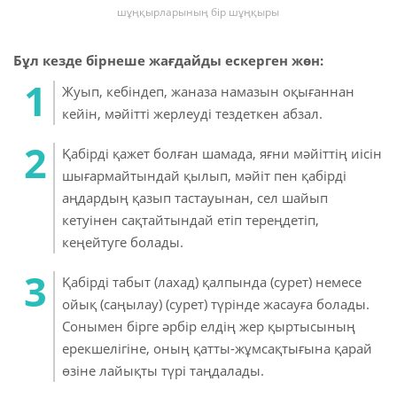
шұңқырларының бір шұңқыры
Бұл кезде бірнеше жағдайды ескерген жөн:
Жуып, кебіндеп, жаназа намазын оқығаннан
кейін, мәйітті жерлеуді тездеткен абзал.
Қабірді қажет болған шамада, яғни мәйіттің иісін
шығармайтындай қылып, мәйіт пен қабірді
аңдардың қазып тастауынан, сел шайып
кетуінен сақтайтындай етіп тереңдетіп,
кеңейтуге болады.
Қабірді табыт (лахад) қалпында (сурет) немесе
ойық (саңылау) (сурет) түрінде жасауға болады.
Сонымен бірге әрбір елдің жер қыртысының
ерекшелігіне, оның қатты-жұмсақтығына қарай
өзіне лайықты түрі таңдалады.