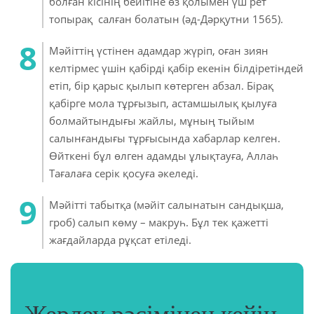
болған кісінің бейітіне өз қолымен үш рет
топырақ салған болатын (әд-Дәрқутни 1565).
Мәйіттің үстінен адамдар жүріп, оған зиян
келтірмес үшін қабірді қабір екенін білдіретіндей
етіп, бір қарыс қылып көтерген абзал. Бірақ
қабірге мола тұрғызып, астамшылық қылуға
болмайтындығы жайлы, мұның тыйым
салынғандығы тұрғысында хабарлар келген.
Өйткені бұл өлген адамды ұлықтауға, Аллаһ
Тағалаға серік қосуға әкеледі.
Мәйітті табытқа (мәйіт салынатын сандықша,
гроб) салып көму – макруһ. Бұл тек қажетті
жағдайларда рұқсат етіледі.