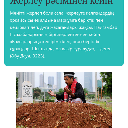
Жерлеу рәсімінен кейін
Мәйітті жерлеп бола сала, жерлеуге келгендердің
әрқайсысы өз алдына марқұмға беріктік пен
кешірім тілеп, дұға жасағандары жақсы. Пайғамбар
 сахабаларының бірі жерленгеннен кейін:
«Бауырларыңа кешірім тілеп, оған беріктік
сұраңдар. Шынында, ол қазір сұралуда», – деген
(Әбу Дауд, 3223).