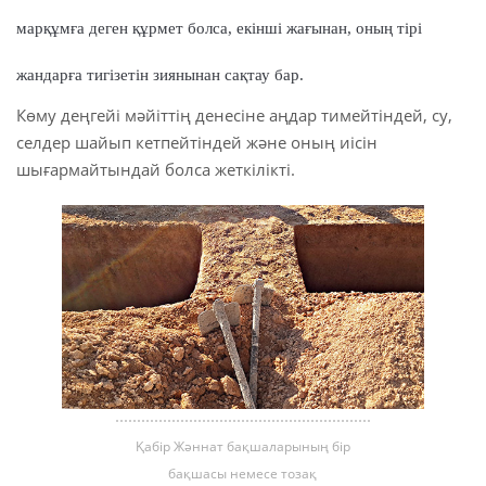
марқұмға деген құрмет болса, екінші жағынан, оның тірі
 Қазақ
жандарға тигізетін зиянынан сақтау бар.
 فارسی
Көму деңгейі мәйіттің денесіне аңдар тимейтіндей, су,
 Русский
селдер шайып кетпейтіндей және оның иісін
шығармайтындай болса жеткілікті.
 Somali
 Kiswahili
 Türkçe
 اردو
 o'zbek
 Yorùbá
Қабір Жәннат бақшаларының бір
бақшасы немесе тозақ