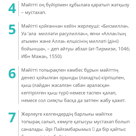
Мәйітті оң бүйірімен құбылаға қаратып жатқызу
– мустахап.
Мәйітті қойғаннан кейін жерлеуші: «Бисмилләһ.
Уа ‘ала милләти расулилләһ», яғни «Аллаһтың
атымен және Аллаһ елшісінің милләті (діні)
бойынша», – деп айтуы абзал (әт-Тирмизи, 1046;
Ибн Мәжаһ, 1550).
Мәйітті топырақпен көмбес бұрын мәйіттің
денесі қойылған орынды (лахадты) кірпішпен,
қыш (лайдан жасалған сабан араласқан
кептірілген қыш түрі) немесе таспен қалап,
немесе сол сияқты басқа да затпен жабу қажет.
Жерлеуге келгендердің барлығы мәйітке
топырақ салып, көмуге қатысуы мустахап болып
саналады. Әрі Пайғамбарымыз  да бір қайтыс