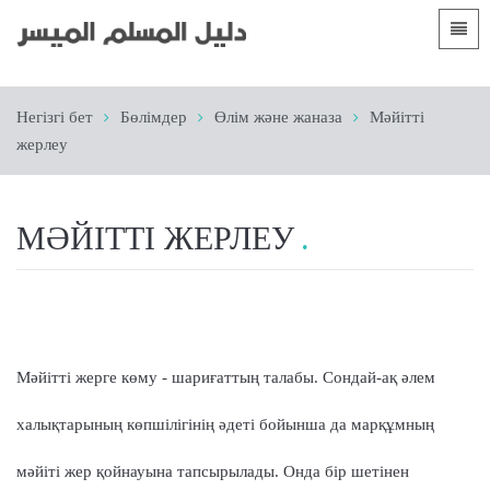
Тілдер
Негізгі бет
Негізгі бет
Бөлімдер
Өлім және жаназа
Мәйітті
 Shqip
Кіріспе
жерлеу
 العربية
الأقسام
 azərbaycan
МӘЙІТТІ ЖЕРЛЕУ
 Bosanski
 简体中文
 English
Мәйітті жерге көму - шариғаттың талабы. Сондай-ақ әлем
 Français
халықтарының көпшілігінің әдеті бойынша да марқұмның
 Hausa
мәйіті жер қойнауына тапсырылады. Онда бір шетінен
 Bahasa Indonesia