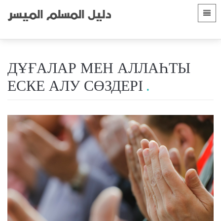
Тілдер
Негізгі бет
 Shqip
Кіріспе
ДҰҒАЛАР МЕН АЛЛАҺТЫ
 العربية
الأقسام
ЕСКЕ АЛУ СӨЗДЕРІ
 azərbaycan
 Bosanski
 简体中文
 English
 Français
 Hausa
 Bahasa Indonesia