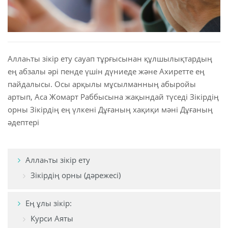
 Қазақ
 فارسی
Аллаһты зікір ету сауап тұрғысынан құлшылықтардың
 Русский
ең абзалы әрі пенде үшін дүниеде және Ахиретте ең
пайдалысы. Осы арқылы мұсылманның абыройы
 Somali
артып, Аса Жомарт Раббысына жақындай түседі Зікірдің
 Kiswahili
орны Зікірдің ең үлкені Дұғаның хақиқи мәні Дұғаның
әдептері
 Türkçe
 اردو
Аллаһты зікір ету
 o'zbek
Зікірдің орны (дәрежесі)
 Yorùbá
Ең ұлы зікір:
Курси Аяты