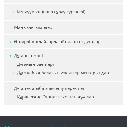
Муғаууизат (пана сұрау сүрелері)
Маңызды зікірлер
Әртүрлі жағдайларда айтылатын дұғалар
Дұғаның мәні
Дұғаның әдептері
Дұға қабыл болатын уақыттар мен орындар
Дұға тек арабша айтылу керек пе?
Құран және Сүннетте келген дұғалар