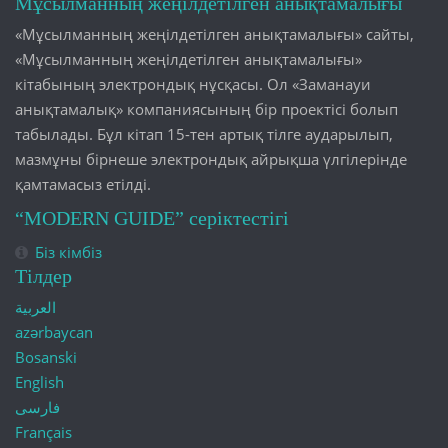
Мұсылманның жеңілдетілген анықтамалығы
«Мұсылманның жеңілдетілген анықтамалығы» сайты,
«Мұсылманның жеңілдетілген анықтамалығы»
кітабының электрондық нұсқасы. Ол «Заманауи
анықтамалық» компаниясының бір проектісі болып
табылады. Бұл кітап 15-тен артық тілге аударылып,
мазмұны бірнеше электрондық айрықша үлгілерінде
қамтамасыз етілді.
“MODERN GUIDE” серіктестігі
Біз кімбіз
Тілдер
العربية
azərbaycan
Bosanski
English
فارسی
Français