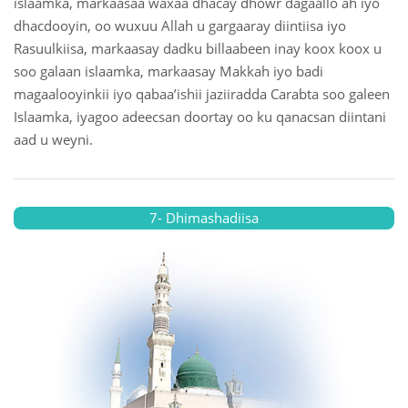
islaamka, markaasaa waxaa dhacay dhowr dagaallo ah iyo
dhacdooyin, oo wuxuu Allah u gargaaray diintiisa iyo
Rasuulkiisa, markaasay dadku billaabeen inay koox koox u
soo galaan islaamka, markaasay Makkah iyo badi
magaalooyinkii iyo qabaa’ishii jaziiradda Carabta soo galeen
Islaamka, iyagoo adeecsan doortay oo ku qanacsan diintani
aad u weyni.
7- Dhimashadiisa