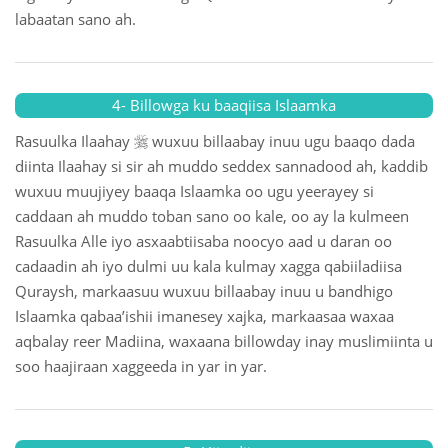
labaatan sano ah.
4- Billowga ku baaqiisa Islaamka

Rasuulka Ilaahay
wuxuu billaabay inuu ugu baaqo dada
diinta Ilaahay si sir ah muddo seddex sannadood ah, kaddib
wuxuu muujiyey baaqa Islaamka oo ugu yeerayey si
caddaan ah muddo toban sano oo kale, oo ay la kulmeen
Rasuulka Alle iyo asxaabtiisaba noocyo aad u daran oo
cadaadin ah iyo dulmi uu kala kulmay xagga qabiiladiisa
Quraysh, markaasuu wuxuu billaabay inuu u bandhigo
Islaamka qabaa’ishii imanesey xajka, markaasaa waxaa
aqbalay reer Madiina, waxaana billowday inay muslimiinta u
soo haajiraan xaggeeda in yar in yar.