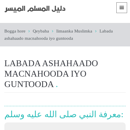
Luqadaha
Bogga hore
Bogga hore
Qeybaha
Iimaanka Muslimka
Labada
 Shqip
Hordhacyo
ashahaado macnahooda iyo guntooda
 العربية
الأقسام
 azərbaycan
LABADA ASHAHAADO
 Bosanski
MACNAHOODA IYO
 简体中文
GUNTOODA
 English
 Français
معرفة النبي صلى الله عليه وسلم:
 Hausa
 Bahasa Indonesia