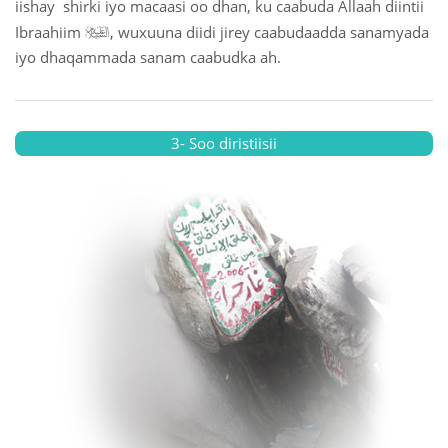
iishay shirki iyo macaasi oo dhan, ku caabuda Allaah diintii

Ibraahiim
, wuxuuna diidi jirey caabudaadda sanamyada
iyo dhaqammada sanam caabudka ah.
3- Soo diristiisii