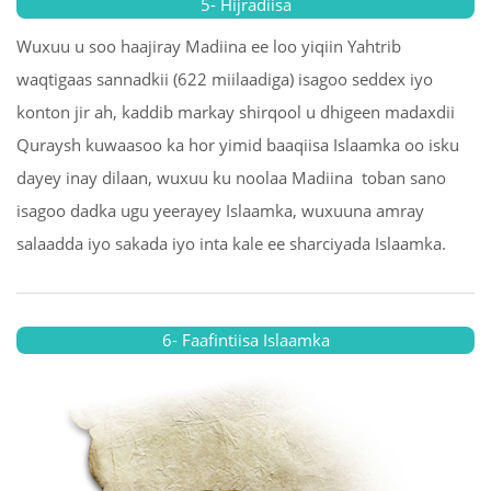
5- Hijradiisa
Wuxuu u soo haajiray Madiina ee loo yiqiin Yahtrib
waqtigaas sannadkii (622 miilaadiga) isagoo seddex iyo
konton jir ah, kaddib markay shirqool u dhigeen madaxdii
Quraysh kuwaasoo ka hor yimid baaqiisa Islaamka oo isku
dayey inay dilaan, wuxuu ku noolaa Madiina toban sano
isagoo dadka ugu yeerayey Islaamka, wuxuuna amray
salaadda iyo sakada iyo inta kale ee sharciyada Islaamka.
6- Faafintiisa Islaamka