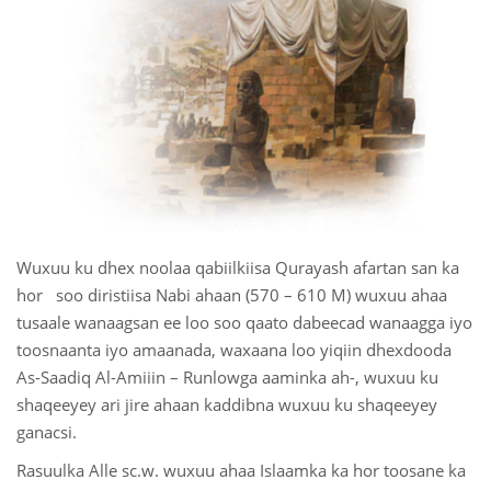
Wuxuu ku dhex noolaa qabiilkiisa Qurayash afartan san ka
hor soo diristiisa Nabi ahaan (570 – 610 M) wuxuu ahaa
tusaale wanaagsan ee loo soo qaato dabeecad wanaagga iyo
toosnaanta iyo amaanada, waxaana loo yiqiin dhexdooda
As-Saadiq Al-Amiiin – Runlowga aaminka ah-, wuxuu ku
shaqeeyey ari jire ahaan kaddibna wuxuu ku shaqeeyey
ganacsi.
Rasuulka Alle sc.w. wuxuu ahaa Islaamka ka hor toosane ka