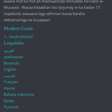
waana mid ka mid ah mashaariicda shirkadda Ad-Daliil al-
Mucaasir. Waxaa kitaabkan loo tarjumay in ka badan 15
luqadood, waxaana laga akhrisan karaa baraha
elektarooniga ee la yaqaan.
Modern Guide
YAAN NAHAY?
Luqadaha
العربية
azərbaycan
Bosanski
English
فارسی
Français
Hausa
Bahasa Indonesia
Қазақ
Русский