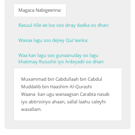
Magaca Nabigeenna:
 Қазақ
Rasuul Alle ee loo soo diray dadka oo dhan:
 فارسی
 Русский
Waxaa lagu soo dejiey Qur’aanka:
 Somali
Waa kan lagu soo gunaanuday oo lagu
khatimay Rusushii iyo Anbiyadii oo dhan:
 Kiswahili
 Türkçe
Muxammad bin Cabdullaah bin Cabdul
Muddalib bin Haashim Al-Qurashi
 اردو
Waana kan ugu wanaagsan Carabta nasab
 o'zbek
iyo abtirsiinyo ahaan, sallal laahu caleyhi
wasallam.
 Yorùbá