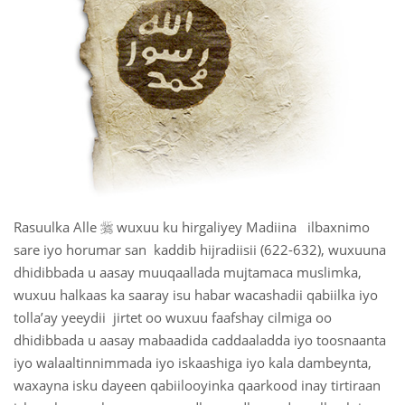

Rasuulka Alle
wuxuu ku hirgaliyey Madiina ilbaxnimo
sare iyo horumar san kaddib hijradiisii (622-632), wuxuuna
dhidibbada u aasay muuqaallada mujtamaca muslimka,
wuxuu halkaas ka saaray isu habar wacashadii qabiilka iyo
tolla’ay yeeydii jirtet oo wuxuu faafshay cilmiga oo
dhidibbada u aasay mabaadida caddaaladda iyo toosnaanta
iyo walaaltinnimmada iyo iskaashiga iyo kala dambeynta,
waxayna isku dayeen qabiilooyinka qaarkood inay tirtiraan