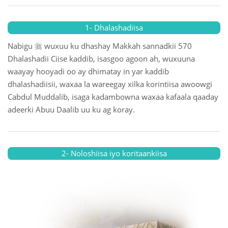
1- Dhalashadiisa

Nabigu
wuxuu ku dhashay Makkah sannadkii 570
Dhalashadii Ciise kaddib, isasgoo agoon ah, wuxuuna
waayay hooyadi oo ay dhimatay in yar kaddib
dhalashadiisii, waxaa la wareegay xilka korintiisa awoowgi
Cabdul Muddalib, isaga kadambowna waxaa kafaala qaaday
adeerki Abuu Daalib uu ku ag koray.
2- Noloshiisa iyo koritaankiisa