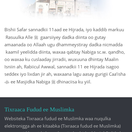
Bishii Safar sannadkii 11aad ee Hijrada, iyo kaddib markuu

Rasuulka Alle
gaarsiiyey dadka diinta oo gutay
amaanada oo Allaah ugu dhammeystiray dadka nicmadda
kaamil yeelidda diinta, waxaa qabtay Nabiga sc.w. qandho,
oo waxaa ku cuslaaday jirradii, wuxuuna dhintay Maalin
Isniin ah, Rabiicul Awwal, sannadkii 11 ee Hijrada isagoo
seddex iyo lixdan jir ah, waxaana lagu aasay gurigii Caa’isha


ee Masjidka Nabiga
dhinaciisa ku yiil.
Tixraaca Fudud ee Muslimka
Websiteka Tixraaca fudud ee Muslimka waa nuqulka
elektronigga ah ee kitaabka (Tixraaca fudud ee Muslimka)