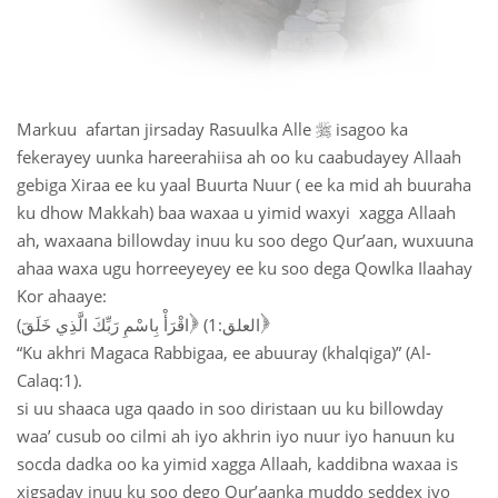

Markuu afartan jirsaday Rasuulka Alle
isagoo ka
fekerayey uunka hareerahiisa ah oo ku caabudayey Allaah
gebiga Xiraa ee ku yaal Buurta Nuur ( ee ka mid ah buuraha
ku dhow Makkah) baa waxaa u yimid waxyi xagga Allaah
ah, waxaana billowday inuu ku soo dego Qur’aan, wuxuuna
ahaa waxa ugu horreeyeyey ee ku soo dega Qowlka Ilaahay
Kor ahaaye:
)
)
(العلق:1
(اقْرَأْ بِاسْمِ رَبِّكَ الَّذِي خَلَقَ
“Ku akhri Magaca Rabbigaa, ee abuuray (khalqiga)” (Al-
Calaq:1).
si uu shaaca uga qaado in soo diristaan uu ku billowday
waa’ cusub oo cilmi ah iyo akhrin iyo nuur iyo hanuun ku
socda dadka oo ka yimid xagga Allaah, kaddibna waxaa is
xigsaday inuu ku soo dego Qur’aanka muddo seddex iyo