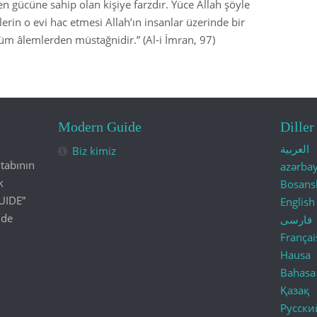
n gücüne sahip olan kişiye farzdır. Yüce Allah şöyle
rin o evi hac etmesi Allah’ın insanlar üzerinde bir
tüm âlemlerden müstağnidir.” (Al-i İmran, 97)
Modern Guide
Diller
العربية
Biz kimiz
tabının
azərba
k
Bosans
UIDE”
English
lde
فارسی
Françai
Hausa
Bahasa
Қазақ
Русски