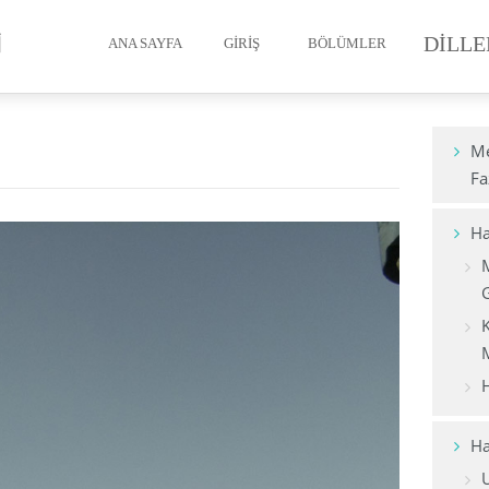
DILLE
ANA SAYFA
GIRIŞ
BÖLÜMLER
Müslüman’ın İmanı
Me
Fa
Müslüman’ın Temizliği
Ha
Müslüman’ın Namazı
Oruç
K
Zekât
Hac
H
Ölüm ve Cenaze
Ha
Müslümanın Ahlakı