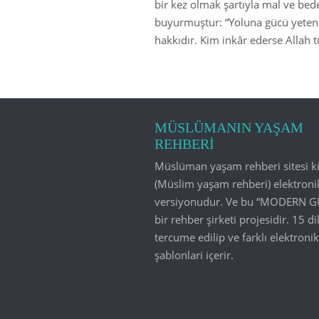
bir kez olmak şartıyla mal ve bede
buyurmuştur: “Yoluna gücü yetenle
hakkıdır. Kim inkâr ederse Allah 
MÜSLÜMANIN YAŞAM
REHBERİ
Müslüman yaşam rehberi sitesi ki
(Müslim yaşam rehberi) elektroni
versiyonudur. Ve bu “MODERN G
bir rehber şirketi projesidir. 15 di
tercume edilip ve farklı elektronik
şablonlari içerir.