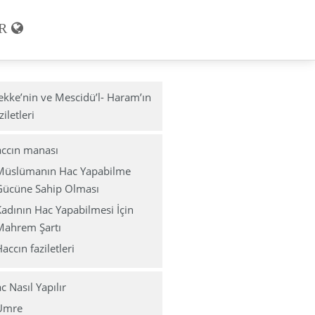
R
kke’nin ve Mescidü’l- Haram’ın
ziletleri
ccın manası
Müslümanın Hac Yapabilme
Gücüne Sahip Olması
adının Hac Yapabilmesi İçin
Mahrem Şartı
accın faziletleri
c Nasıl Yapılır
Umre