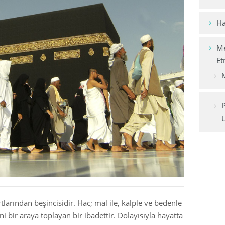
Mali ve Finansal İşlemler
Ha
Yiyecekler
Me
Müslüman Aile
Et
Dualar ve Zikirler
M
Giysiler
U
tlarından beşincisidir. Hac; mal ile, kalple ve bedenle
ni bir araya toplayan bir ibadettir. Dolayısıyla hayatta