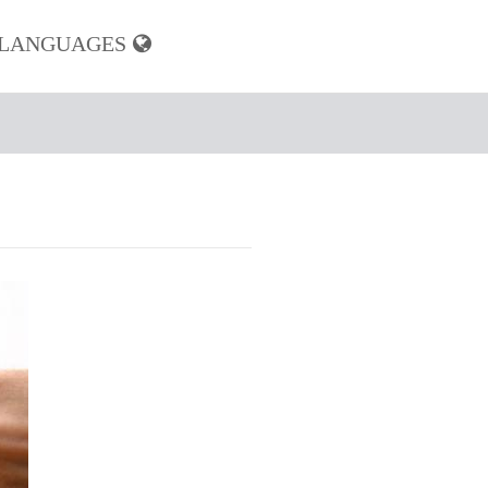
LANGUAGES
usulmi
i
za
en Musulmi