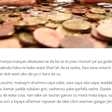
Hulxoxin Kuxi
Abinci
Musulmin Gida
Addu’o’i da Zikiro
Tufafi
manya-manyan abubuwa ne da ba za ta yiwu mutum ya iya gudana
Saboda haka ne babu wata Shari’ah da ta sauka, face tana umarni 
ar duk wani abu da ya ci karo da su.
Musulmi, matsayin al’umma xaya suke; uwa xaya uba xaya, wadda 
 kamar yadda tubalan gini, sashensu yake qarfafa sashe. Daidai 
 da wata cuta, nan take sai sauran gavovi su mara mata baya, s
a son a kiyaye alfarmar rayuwar da take cikin wannan gangar jiki,