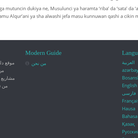
 mutuncin dukiya ne, Musulunci ya haramta ‘riba’ da ‘sata’ da ‘a
amu Alqur’ani ya sha alwashi jefa masu kunnuwan qashi a cikin
Modern Guide
Langu
العربية
موقع دل
من نحن
azərba
من
Bosans
مشاريع ش
English
فارسی
Françai
Hausa
Bahasa
Қазақ
Русски