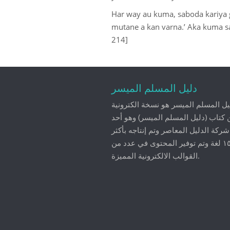
Har way au kuma, saboda kariya ga
mutane a kan varna.’ Aka kuma s
214]
دليل المسلم الميسر
يل المسلم الميسر هو نسخة الكترونية
 كتاب (دليل المسلم الميسر) وهو أحد
ركة الدليل المعاصر وتم إنتاجه بأكثر
من ١٥ لغة وتم توفير المحتوى في عدد من
القوالب الالكترونية المميزة.