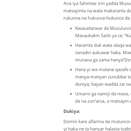
Ana iya fahimtar irin yadda Musu
matsayinta na wata makaranta da,
rukunna na hukunce-hukunce da 
Kwaxaitarwar da Musulunci y
Maxaukakin Sarki ya ce: “K
Haramta duk wata alaqa wad
sanadin aukuwar haka. Maxau
munana ga zama hanya”[Isra
Hana yi wa mutane qazafe d
manya-manyan zunubbai tar
duniya; bayan wadda zai sa
Umarni ga namiji da mace, 
da na zuri’arsa, a matsayin 
Dukiya:
Domin kare alfarma da mutuncin 
yi haka ne ta hanyar halasta tsab