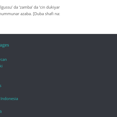
lgussu’ da ‘zamba’ da ‘cin dukiyar
 mummunar azaba. [Duba shafi na:
ages
ycan
ki
s
 Indonesia
й