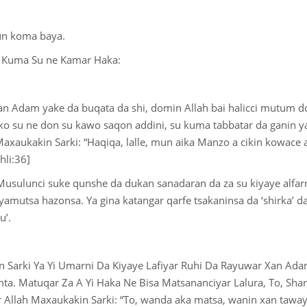
mun koma baya.
 Kuma Su ne Kamar Haka:
an Adam yake da buqata da shi, domin Allah bai halicci mutum d
o su ne don su kawo saqon addini, su kuma tabbatar da ganin ya
axaukakin Sarki: “Haqiqa, lalle, mun aika Manzo a cikin kowace
ahli:36]
usulunci suke qunshe da dukan sanadaran da za su kiyaye alfar
amutsa hazonsa. Ya gina katangar qarfe tsakaninsa da ‘shirka’ da ‘
u’.
Sarki Ya Yi Umarni Da Kiyaye Lafiyar Ruhi Da Rayuwar Xan Ada
. Matuqar Za A Yi Haka Ne Bisa Matsananciyar Lalura, To, Shari
Allah Maxaukakin Sarki: “To, wanda aka matsa, wanin xan tawaye