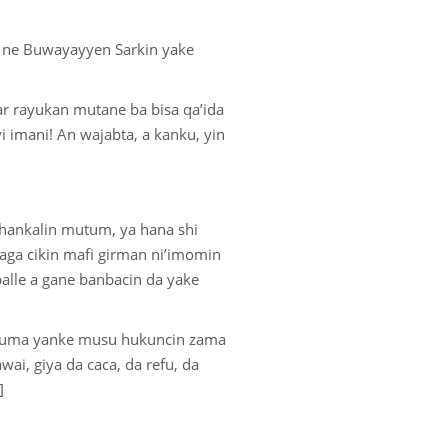
ka ne Buwayayyen Sarkin yake
r rayukan mutane ba bisa qa’ida
i imani! An wajabta, a kanku, yin
 hankalin mutum, ya hana shi
daga cikin mafi girman ni’imomin
balle a gane banbacin da yake
a kuma yanke musu hukuncin zama
ai, giya da caca, da refu, da
]