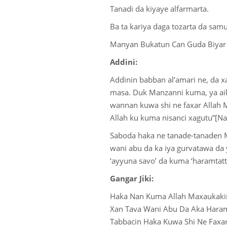
Tanadi da kiyaye alfarmarta.
Ba ta kariya daga tozarta da sa
Manyan Bukatun Can Guda Biyar
Addini:
Addinin babban al’amari ne, da x
masa. Duk Manzanni kuma, ya aik
wannan kuwa shi ne faxar Allah M
Allah ku kuma nisanci xagutu”[N
Saboda haka ne tanade-tanaden M
wani abu da ka iya gurvatawa da y
‘ayyuna savo’ da kuma ‘haramtatt
Gangar Jiki:
Haka Nan Kuma Allah Maxaukakin 
Xan Tava Wani Abu Da Aka Haramta
Tabbacin Haka Kuwa Shi Ne Faxar 