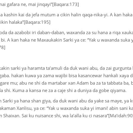
 mai gafara ne, mai jinqayi”[Baqara:173]
a kashin kai da jefa mutum a cikin halin qaqa-nika-yi. A kan ha
ikin halaka”[Baqara:195]
da da azabobi iri daban-daban, waxanda za su hana a riqa xauka
 bi. A kan haka ne Maxaukakin Sarki ya ce: “Yak u waxanda suka y
178]
kakin sarki ya haramta ta’amuli da duk wani abu, da zai gurgunta
a gaba. hakan kuwa ya zama wajibi bisa kasancewar hankali xaya 
a gare mu; abu ne shi da martabar xan Adam ba za ta tabbata ba, 
 da shi. Kuma a kansa ne za a caje shi a duniya da gobe qiyama.
 Sarki ya hana shan giya, da duk wani abu da yake sa maye, y
aman Xanlisu, ya ce: “Yak u waxanda suka yi imani! abin sani kaw
n Shaixan. Sai ku nuisance shi, wa la’alla ku ci nasara”[Ma’idah:90