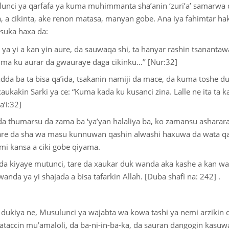
lunci ya qarfafa ya kuma muhimmanta sha’anin ‘zuri’a’ samarwa d
 a cikinta, ake renon matasa, manyan gobe. Ana iya fahimtar hak
suka haxa da:
a yi a kan yin aure, da sauwaqa shi, ta hanyar rashin tsanantaw
uma ku aurar da gwauraye daga cikinku…’’ [Nur:32]
da ba ta bisa qa’ida, tsakanin namiji da mace, da kuma toshe d
kakin Sarki ya ce: “Kuma kada ku kusanci zina. Lalle ne ita ta k
’i:32]
a thumarsu da zama ba ‘ya’yan halaliya ba, ko zamansu ashararai
e da sha wa masu kunnuwan qashin alwashi haxuwa da wata qa
mi kansa a ciki gobe qiyama.
da kiyaye mutunci, tare da xaukar duk wanda aka kashe a kan wa
wanda ya yi shajada a bisa tafarkin Allah. [Duba shafi na: 242] .
dukiya ne, Musulunci ya wajabta wa kowa tashi ya nemi arzikin 
tataccin mu’amaloli, da ba-ni-in-ba-ka, da sauran dangogin kasuw