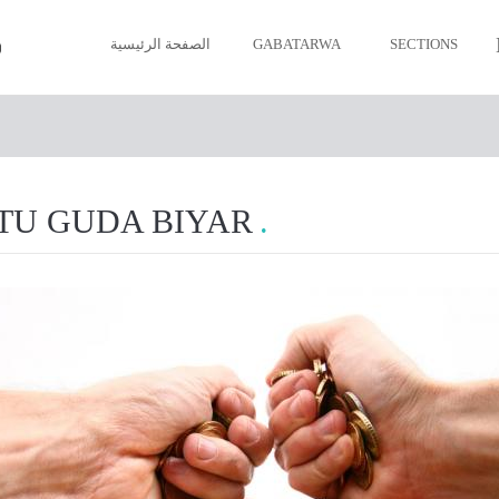
الصفحة الرئيسية
GABATARWA
SECTIONS
Imanin Musulmi
Tsarki a Wurin M
U GUDA BIYAR
Sallal ga Musulm
Azumi
Zakka
Hajji
Mutuwa da Janá’i
Kyawawan Halay