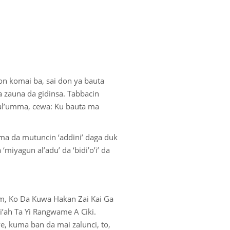
on komai ba, sai don ya bauta
 zauna da gidinsa. Tabbacin
 al’umma, cewa: Ku bauta ma
ma da mutuncin ‘addini’ daga duk
miyagun al’adu’ da ‘bidi’o’i’ da
m, Ko Da Kuwa Hakan Zai Kai Ga
’ah Ta Yi Rangwame A Ciki.
, kuma ban da mai zalunci, to,