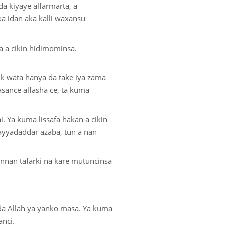
a kiyaye alfarmarta, a
a idan aka kalli waxansu
a a cikin hidimominsa.
uk wata hanya da take iya zama
asance alfasha ce, ta kuma
. Ya kuma lissafa hakan a cikin
yyadaddar azaba, tun a nan
nnan tafarki na kare mutuncinsa
da Allah ya yanko masa. Ya kuma
anci.