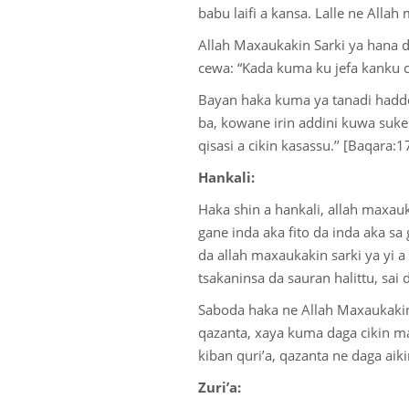
babu laifi a kansa. Lalle ne Allah
Allah Maxaukakin Sarki ya hana d
cewa: “Kada kuma ku jefa kanku c
Bayan haka kuma ya tanadi haddo
ba, kowane irin addini kuwa suke
qisasi a cikin kasassu.’’ [Baqara:
Hankali:
Haka shin a hankali, allah maxau
gane inda aka fito da inda aka s
da allah maxaukakin sarki ya yi 
tsakaninsa da sauran halittu, sai
Saboda haka ne Allah Maxaukakin
qazanta, xaya kuma daga cikin mak
kiban quri’a, qazanta ne daga aiki
Zuri’a: