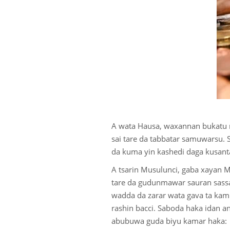
A wata Hausa, waxannan bukatu 
sai tare da tabbatar samuwarsu. 
da kuma yin kashedi daga kusant
A tsarin Musulunci, gaba xayan 
tare da gudunmawar sauran sassa,
wadda da zarar wata gava ta kamu
rashin bacci. Saboda haka idan an
abubuwa guda biyu kamar haka: