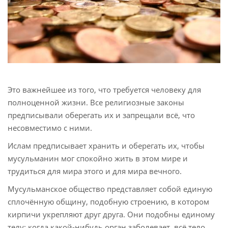
 Bahasa Indonesia
 Қазақ
 فارسی
 Русский
Это важнейшее из того, что требуется человеку для
 Somali
полноценной жизни. Все религиозные законы
 Kiswahili
предписывали оберегать их и запрещали всё, что
несовместимо с ними.
 Türkçe
Ислам предписывает хранить и оберегать их, чтобы
 اردو
мусульманин мог спокойно жить в этом мире и
трудиться для мира этого и для мира вечного.
 o'zbek
Мусульманское общество представляет собой единую
 Yorùbá
сплочённую общину, подобную строению, в котором
кирпичи укрепляют друг друга. Они подобны единому
телу: когда какой-нибудь орган заболевает, всё тело