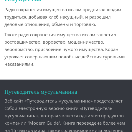
Ради сохранения имущества ислам предписал людям
трудиться, добывая хлеб насущный, и разрешил
деловые отношения, обмены и торговлю.
Также ради сохранения имущества ислам запретил
ростовщичество, воровство, мошенничество,
вероломство, присвоение чужого имущества. Коран
угрожает совершающим подобные действия суровыми
наказаниями.
Путеводитель мусульманина
Веб-сайт «Путеводитель мусульманина» представляет
собой электронную версию книги «Путеводитель
мусульманина», которая является одним из продуктов
компании “Modern Guide”. Книга переведена более чем
на 15 языков мира, также содержимое книги доступно