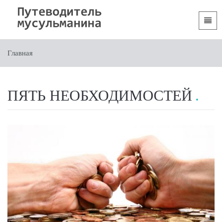
Языки
Главная
Главная
 Shqip
Вступительная часть
 العربية
Разделы
ПЯТЬ НЕОБХОДИМОСТЕЙ
 azərbaycan
 Bosanski
 简体中文
 English
 Français
 Hausa