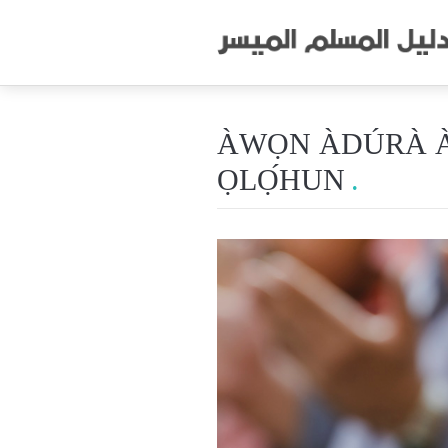
ÀWỌN ÀDÚRÀ À
ỌLỌ́HUN