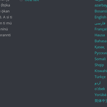
 (Ìtọ́ka
azərba
́ ọ̀kan
Bosans
. A sì ti
English
tún ti mú
فارسی
 nínú
Françai
nrannti
Hausa
Bahasa
Қазақ
Русски
Somali
Shqip
Kiswahi
Türkçe
اردو
o'zbek
Yorùbá
简体中