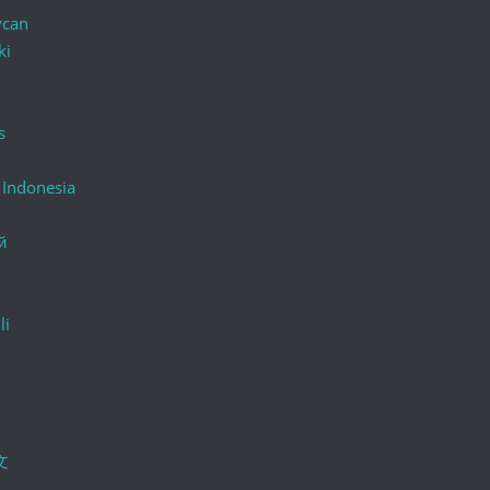
ycan
ki
s
 Indonesia
й
li
文