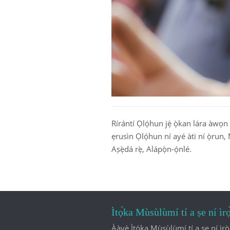
Rírántí Ọlọ́hun jẹ́ ọ̀kan lára àwọn ì
ẹrusìn Ọlọ́hun ní ayé àti ní ọ̀run,
Aṣẹ̀dá rẹ̀, Alápọ̀n-ọ́nlé.
Ìtọ́ka Mùsùlùmí tí a ṣe ní ìrọ
Ààyè Ìtọ́ka Mùsùlùmí tí a ṣe ní ìrọ̀