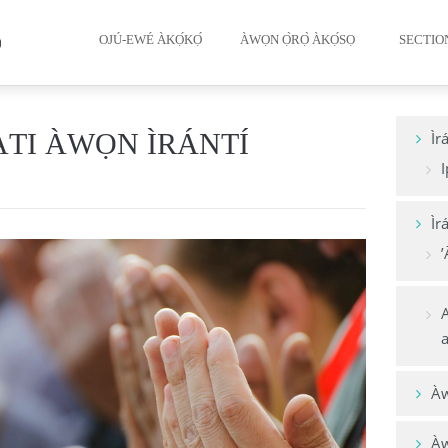
OJÚ-EWÉ ÀKỌ́KỌ́
ÀWỌN Ọ̀RỌ̀ ÀKỌ́SỌ
SECTIO
Ìgbàgbọ
TI ÀWỌN ÌRÁNTÍ
Ìr
I
Ìmọ́ra 
Ìrun Mù
Ìr
’
Ààwẹ̀ g
Zakāh yí
a
Ḥajj ṣíṣe
Ikú àti ò
Àw
Àwọn ìw
Àw