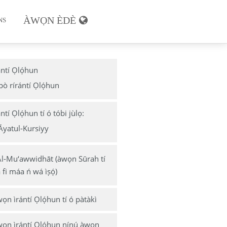
ÀWỌN ÈDÈ
NS
́ Mùsùlùmí
ántí Ọlọ́hun
pò rírántí Ọlọ́hun
Mùsùlùmí
sùlùmí
ántí Ọlọ́hun tí ó tóbi jùlọ:
Āyatul-Kursiyy
bígbà
yọ
Al-Mu‘awwidhāt (àwọn Sūrah tí
 fi máa ń wá ìṣọ́)
kú sísin
ọn ìrántí Ọlọ́hun tí ó pàtàkì
à Mùsùlùmí
ọn ìrántí Ọlọ́hun nínú àwọn