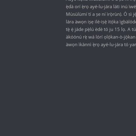
ẹ̀dà orí ẹ̀rọ ayé-lu-jára láti inú ìwé
Mùsùlùmí tí a ṣe ní ìrọ̀rùn). Ó sì jẹ
lára àwọn iṣẹ ilé-iṣẹ́ ìtọ́ka ìgbàlódé
tẹ̀ ẹ́ jáde pẹ̀lú èdè tó ju 15 lọ. A 
àkóónú rẹ̀ wá lórí ọlọ́kan-ò-jọ̀kan
àwọn ìkànnì ẹ̀rọ ayé-lu-jára tó ya