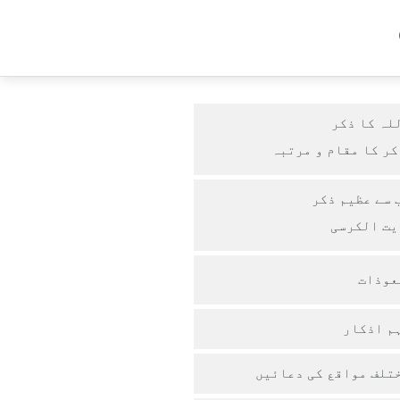
لہ کا ذکر
کر کا مقام و مرتبہ
 سے عظیم ذکر
ٓیت الکرسی
عوذات
م اذکار
تلف مواقع کی دعائیں