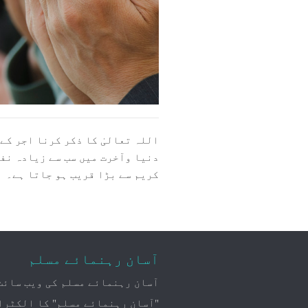
اللہ تعالیٰ کا ذکر کرنا اجر کے
دنیا وآخرت میں سب سے زیادہ نف
کریم سے بڑا قریب ہو جاتا ہے۔
آسان رہنمائے مسلم
آسان رہنمائے مسلم کی ویب سائٹ
"آسان رہنمائے مسلم" کا الکٹرا