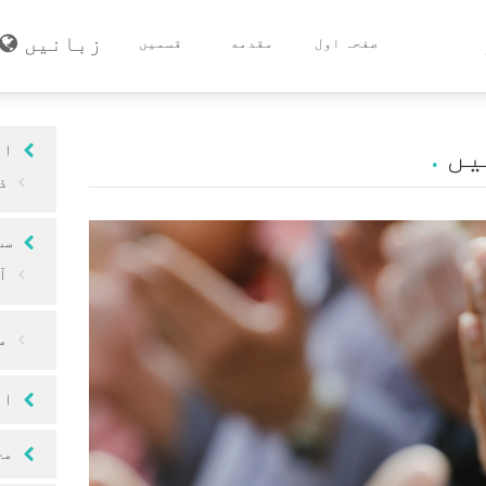
زبانیں
صفحہ اول
مقدمه
قسمیں
یں
مسلمان کا ایمان
ال
ذ
مسلمان کی طہارت
مسلمان کی صلاۃ (نماز)
سب
ا
مسلمان کا صوم (روزه)
مسلم کی زکاۃ
م
مسلمان کا حج
اہ
موت اور جنازہ
مخ
مسلم کے اخلاق