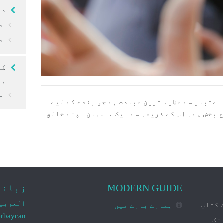
مالی معاملات
دع
د
مسلم کا کھانا
د
مسلمان خاندان
کی
اذکار اور دعائیں
ہو
مسلمان کا لباس
م
 اعتبار سے عظیم ترین عبادت ہے جو بندے کے ليے
ع بخش ہے۔ اس کے ذریعہ سے ایک مسلمان اپنے خالق
MODERN GUIDE
زبانی
العربي
 کتاب
ہمارے بارے میں
ərbaycan
نک