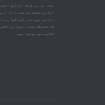
نسخہ ہے۔ یہ شرکۃ الدلیل المعا
ایک پروجیکٹ ہے، جسے زائد از پ
زبانوں میں تیار کیا گیا ہے، ا
کے مشمولات متعدد معیاری الکٹر
شکلوں میں موجود ہیں۔