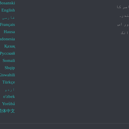
Bosanski
صر کا
English
ندرہ
فارسی
ور اس
Français
Hausa
انک
ndonesia
Қазақ
Русский
Somali
Shqip
iswahili
Türkçe
اردو
o'zbek
Yorùbá
简体中文