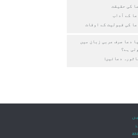
ا کی حقیقت
عا کے آداب
عا کی قبولیت کے اوقات
ا دعا صرف عربی زبان میں
تی ہے؟
اثورہ دعائيں:
ں
ة
az