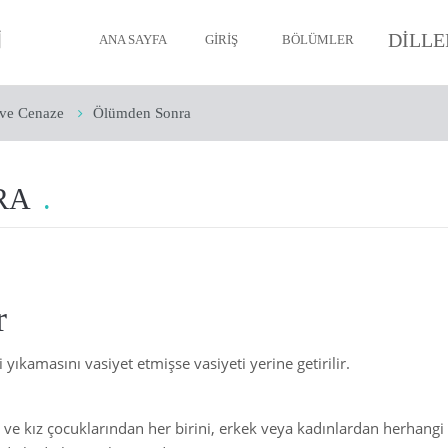
DILLE
ANA SAYFA
GIRIŞ
BÖLÜMLER
ve Cenaze
Ölümden Sonra
Müslüman’ın İmanı
Müslüman’ın Temizliği
RA
Müslüman’ın Namazı
Oruç
Zekât
r
Hac
 yıkamasını vasiyet etmişse vasiyeti yerine getirilir.
Ölüm ve Cenaze
Müslümanın Ahlakı
 ve kız çocuklarından her birini, erkek veya kadınlardan herhangi 