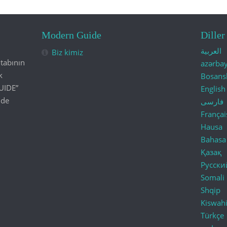
Modern Guide
Diller
العربية
Biz kimiz
tabının
azərba
k
Bosans
UIDE”
English
lde
فارسی
Françai
Hausa
Bahasa
Қазақ
Русски
Somali
Shqip
Kiswahi
Türkçe