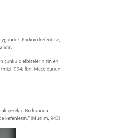
uygundur. Kadının kefeni ise,
lıdır.
 çünkü o elbiselerinizin en
Tirmizi, 994; İbni Mace bunun
rmak gerekir. Bu konuda
de kefenlesin.” (Müslim, 943)