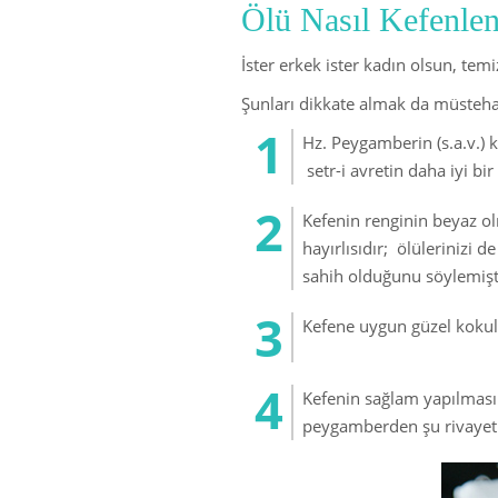
Ölü Nasıl Kefenle
İster erkek ister kadın olsun, te
Şunları dikkate almak da müsteha
Hz. Peygamberin (s.a.v.) 
setr-i avretin daha iyi bi
Kefenin renginin beyaz ol
hayırlısıdır; ölülerinizi
sahih olduğunu söylemişt
Kefene uygun güzel kokul
Kefenin sağlam yapılmasın
peygamberden şu rivayet ge