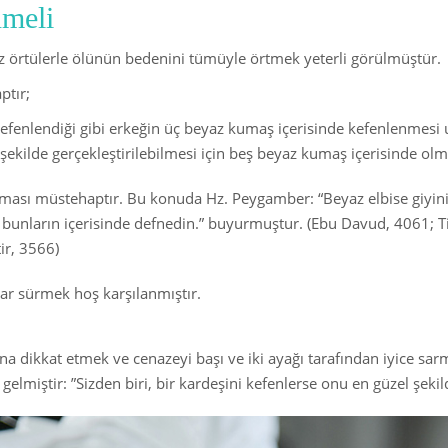
nmeli
miz örtülerle ölünün bedenini tümüyle örtmek yeterli görülmüştür.
ptır;
kefenlendiği gibi erkeğin üç beyaz kumaş içerisinde kefenlenmesi 
r şekilde gerçekleştirilebilmesi için beş beyaz kumaş içerisinde olma
ması müstehaptır. Bu konuda Hz. Peygamber: “Beyaz elbise giyinin
 de bunların içerisinde defnedin.” buyurmuştur. (Ebu Davud, 4061; 
ir, 3566)
ar sürmek hoş karşılanmıştır.
a dikkat etmek ve cenazeyi başı ve iki ayağı tarafından iyice sa
lmiştir: ”Sizden biri, bir kardeşini kefenlerse onu en güzel şekil