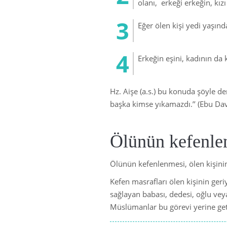
olanı, erkeği erkeğin, kız
Eğer ölen kişi yedi yaşınd
Erkeğin eşini, kadının da k
Hz. Aişe (a.s.) bu konuda şöyle d
başka kimse yıkamazdı.’’ (Ebu Da
Ölünün kefenle
Ölünün kefenlenmesi, ölen kişinin
Kefen masrafları ölen kişinin ger
sağlayan babası, dedesi, oğlu vey
Müslümanlar bu görevi yerine geti