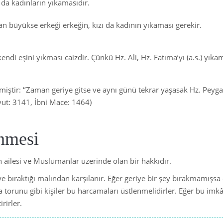
ı da kadınların yıkamasıdır.
Mali ve Finansal İşlemler
an büyükse erkeği erkeğin, kızı da kadının yıkaması gerekir.
Yiyecekler
Müslüman Aile
endi eşini yıkması caizdir. Çünkü Hz. Ali, Hz. Fatıma’yı (a.s.) yıkam
Dualar ve Zikirler
Giysiler
emiştir: ‘’Zaman geriye gitse ve aynı günü tekrar yaşasak Hz. Peyg
vut: 3141, İbni Mace: 1464)
nmesi
 ailesi ve Müslümanlar üzerinde olan bir hakkıdır.
iye bıraktığı malından karşılanır. Eğer geriye bir şey bırakmamış
a torunu gibi kişiler bu harcamaları üstlenmelidirler. Eğer bu i
rirler.